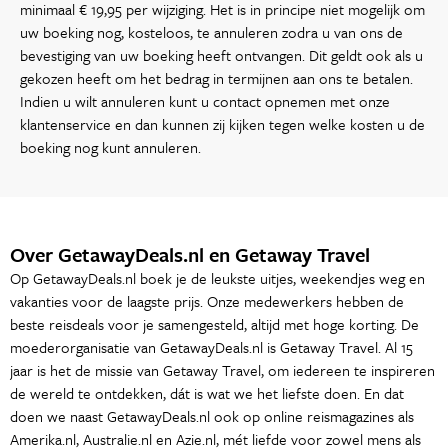
minimaal € 19,95 per wijziging. Het is in principe niet mogelijk om
uw boeking nog, kosteloos, te annuleren zodra u van ons de
bevestiging van uw boeking heeft ontvangen. Dit geldt ook als u
gekozen heeft om het bedrag in termijnen aan ons te betalen.
Indien u wilt annuleren kunt u contact opnemen met onze
klantenservice en dan kunnen zij kijken tegen welke kosten u de
boeking nog kunt annuleren.
Over GetawayDeals.nl en Getaway Travel
Op GetawayDeals.nl boek je de leukste uitjes, weekendjes weg en
vakanties voor de laagste prijs. Onze medewerkers hebben de
beste reisdeals voor je samengesteld, altijd met hoge korting. De
moederorganisatie van GetawayDeals.nl is Getaway Travel. Al 15
jaar is het de missie van Getaway Travel, om iedereen te inspireren
de wereld te ontdekken, dát is wat we het liefste doen. En dat
doen we naast GetawayDeals.nl ook op online reismagazines als
Amerika.nl, Australie.nl en Azie.nl, mét liefde voor zowel mens als