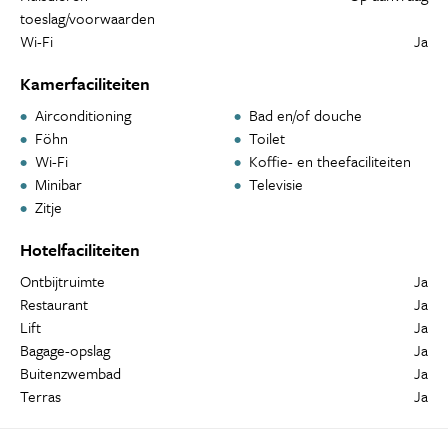
toeslag/voorwaarden
Wi-Fi
Ja
Kamerfaciliteiten
Airconditioning
Bad en/of douche
Föhn
Toilet
Wi-Fi
Koffie- en theefaciliteiten
Minibar
Televisie
Zitje
Hotelfaciliteiten
Ontbijtruimte
Ja
Restaurant
Ja
Lift
Ja
Bagage-opslag
Ja
Buitenzwembad
Ja
Terras
Ja