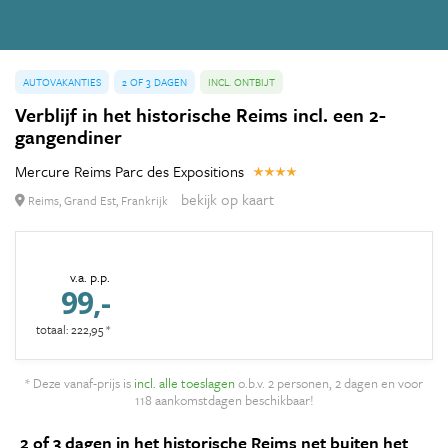
AUTOVAKANTIES
2 OF 3 DAGEN
INCL. ONTBIJT
Verblijf in het historische Reims incl. een 2-
gangendiner
Mercure Reims Parc des Expositions
bekijk op kaart
Reims, Grand Est, Frankrijk
v.a. p.p.
99,-
totaal: 222,95 *
* Deze vanaf-prijs is
incl. alle toeslagen
o.b.v. 2 personen, 2 dagen en voor
118 aankomstdagen beschikbaar!
2 of 3 dagen in het historische Reims net buiten het