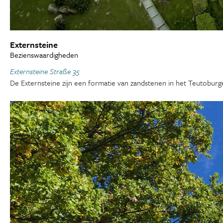
Externsteine
Bezienswaardigheden
Externsteine Straße 35
De Externsteine zijn een formatie van zandstenen in het Teutoburger