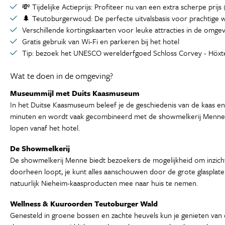
💸 Tijdelijke Actieprijs: Profiteer nu van een extra scherpe prijs 
🌲 Teutoburgerwoud: De perfecte uitvalsbasis voor prachtige w
Verschillende kortingskaarten voor leuke attracties in de omgev
Gratis gebruik van Wi-Fi en parkeren bij het hotel
Tip: bezoek het UNESCO werelderfgoed Schloss Corvey - Höxt
Wat te doen in de omgeving?
Museummijl met Duits Kaasmuseum
In het Duitse Kaasmuseum beleef je de geschiedenis van de kaas en
minuten en wordt vaak gecombineerd met de showmelkerij Menne. 
lopen vanaf het hotel.
De Showmelkerij
De showmelkerij Menne biedt bezoekers de mogelijkheid om inzicht te
doorheen loopt, je kunt alles aanschouwen door de grote glasplate
natuurlijk Nieheim-kaasproducten mee naar huis te nemen.
Wellness & Kuuroorden Teutoburger Wald
Genesteld in groene bossen en zachte heuvels kun je genieten van 