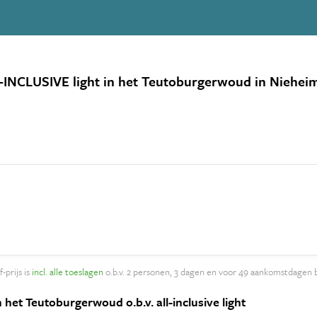
-INCLUSIVE light in het Teutoburgerwoud in Niehei
-prijs is
incl. alle toeslagen
o.b.v. 2 personen, 3 dagen en voor 49 aankomstdagen 
 het Teutoburgerwoud o.b.v. all-inclusive light