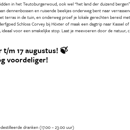
 midden in het Teutoburgerwoud, ook wel “het land der duizend bergen
 aan dennenbossen en ruisende beekjes onderweg bent naar verrassende
t terras in de tuin, en onderweg proef je lokale gerechten bereid met
rfgoed Schloss Corvey bij Höxter of maak een dagtrip naar Kassel of 
j, ideaal voor een smakelijke stop. Laat je meevoeren door de natuur, 
ar t/m 17 augustus! 🍃
nóg voordeliger!
edestilleerde dranken (17.00 – 23.00 uur)