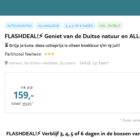
AUTOVAKANTIES
ALL-INCLUSIVE
3, 4, 5 OF 6 DAGEN
INCL. ONTBIJT
FLASHDEAL!⚡ Geniet van de Duitse natuur en ALL
⏳ Grijp je kans: deze actieprijs is alleen boekbaar t/m 19 juli!
Parkhotel Nieheim
bekijk op kaart
Nieheim, Nordrhein-Westfalen, Duitsland
v.a. p.p.
159,-
totaal: 353,95 *
* Deze vanaf
FLASHDEAL!⚡ Verblijf 3, 4, 5 of 6 dagen in de bossen van