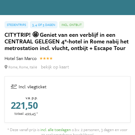
STEDENTRIPS
3, 4 OF 5 DAGEN
INCL. ONTBIJT
CITYTRIP! 🤩 Geniet van een verblijf in een
CENTRAAL GELEGEN 4*-hotel in Rome nabij het
metrostation incl. vlucht, ontbijt + Escape Tour
Hotel San Marco
bekijk op kaart
Rome, Rome, Italië
Incl. vliegticket
v.a. p.p.
221,50
totaal: 499,45 *
* Deze vanaf-prijs is
incl. alle toeslagen
o.b.v. 2 personen, 3 dagen en voor
33 aankomstdagen beschikbaar!