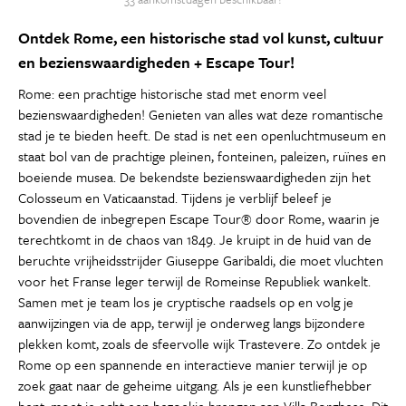
Ontdek Rome, een historische stad vol kunst, cultuur
en bezienswaardigheden + Escape Tour!
Rome: een prachtige historische stad met enorm veel
bezienswaardigheden! Genieten van alles wat deze romantische
stad je te bieden heeft. De stad is net een openluchtmuseum en
staat bol van de prachtige pleinen, fonteinen, paleizen, ruïnes en
boeiende musea. De bekendste bezienswaardigheden zijn het
Colosseum en Vaticaanstad. Tijdens je verblijf beleef je
bovendien de inbegrepen Escape Tour® door Rome, waarin je
terechtkomt in de chaos van 1849. Je kruipt in de huid van de
beruchte vrijheidsstrijder Giuseppe Garibaldi, die moet vluchten
voor het Franse leger terwijl de Romeinse Republiek wankelt.
Samen met je team los je cryptische raadsels op en volg je
aanwijzingen via de app, terwijl je onderweg langs bijzondere
plekken komt, zoals de sfeervolle wijk Trastevere. Zo ontdek je
Rome op een spannende en interactieve manier terwijl je op
zoek gaat naar de geheime uitgang. Als je een kunstliefhebber