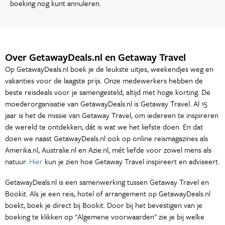
boeking nog kunt annuleren.
Over GetawayDeals.nl en Getaway Travel
Op GetawayDeals.nl boek je de leukste uitjes, weekendjes weg en
vakanties voor de laagste prijs. Onze medewerkers hebben de
beste reisdeals voor je samengesteld, altijd met hoge korting. De
moederorganisatie van GetawayDeals.nl is Getaway Travel. Al 15
jaar is het de missie van Getaway Travel, om iedereen te inspireren
de wereld te ontdekken, dát is wat we het liefste doen. En dat
doen we naast GetawayDeals.nl ook op online reismagazines als
Amerika.nl, Australie.nl en Azie.nl, mét liefde voor zowel mens als
natuur.
Hier
kun je zien hoe Getaway Travel inspireert en adviseert.
GetawayDeals.nl is een samenwerking tussen Getaway Travel en
Bookit. Als je een reis, hotel of arrangement op GetawayDeals.nl
boekt, boek je direct bij Bookit. Door bij het bevestigen van je
boeking te klikken op "Algemene voorwaarden" zie je bij welke