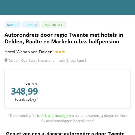
NATUUR
4 DAGEN
INCL. ONTBIJT
Autorondreis door regio Twente met hotels in
Delden, Raalte en Markelo o.b.v. halfpension
Hotel Wapen van Delden
bekijk op kaart
Delden, Overijssel, Nederland
v.a. p.p.
348,99
totaal: 726,93 *
* Deze vanaf-prijs is
incl. alle toeslagen
o.b.v. 2 personen, 4 dagen en voor
67 aankomstdagen beschikbaar!
Geniet van een 4-daagse autorondreis door Twente