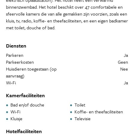
elektrisch oplaadstation). Het hotel heeft een verwarmd
binnenzwembad. Het hotel beschikt over 47 comfortabele en
sfeervolle kamers die van alle gemakken zijn voorzien, zoals een
kluis, tv, radio, koffie- en theefaciliteiten, en een eigen badkamer
met toilet, douche of bad.
Diensten
Parkeren
Ja
Parkeerkosten
Geen
Huisdieren toegestaan (op
Nee
aanvraag)
Wi-Fi
Ja
Kamerfaciliteiten
Bad en/of douche
Toilet
Wi-Fi
Koffie- en theefaciliteiten
Kluisje
Televisie
Hotelfaciliteiten