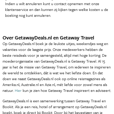
Indien u wilt annuleren kunt u contact opnemen met onze
klantenservice en dan kunnen zij kijken tegen welke kosten u de
boeking nog kunt annuleren.
Over GetawayDeals.nl en Getaway Travel
Op GetawayDeals.nl boek je de leukste uitjes, weekendjes weg en
vakanties voor de laagste prijs. Onze medewerkers hebben de
beste reisdeals voor je samengesteld, altijd met hoge korting. De
moederorganisatie van GetawayDeals.nl is Getaway Travel. Al 15
jaar is het de missie van Getaway Travel, om iedereen te inspireren
de wereld te ontdekken, dát is wat we het liefste doen. En dat
doen we naast GetawayDeals.nl ook op online reismagazines als
Amerika.nl, Australie.nl en Azie.nl, mét liefde voor zowel mens als
natuur.
Hier
kun je zien hoe Getaway Travel inspireert en adviseert.
GetawayDeals.nl is een samenwerking tussen Getaway Travel en
Bookit. Als je een reis, hotel of arrangement op GetawayDeals.nl
boekt, boek je direct bij Bookit. Door bij het bevestigen van je