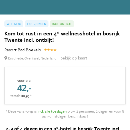
WELLNESS
2 OF 4 DAGEN
INCL. ONTBIJT
Kom tot rust in een 4*-wellnesshotel in bosrijk
Twente incl. ontbijt!
Resort Bad Boekelo
bekijk op kaart
Enschede, Overijssel, Nederland
voor p.p.
42,-
totaal: 110,95 *
* Deze vanaf-prijs is
incl. alle toeslagen
o.b.v. 2 personen, 2 dagen en voor 8
aankomstdagen beschikbaar!
2, 3 of 4 dagen in een 4*-hotel in bosrijk Twente incl.