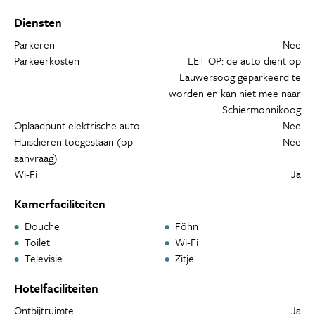
Diensten
Parkeren
Nee
Parkeerkosten
LET OP: de auto dient op
Lauwersoog geparkeerd te
worden en kan niet mee naar
Schiermonnikoog
Oplaadpunt elektrische auto
Nee
Huisdieren toegestaan (op
Nee
aanvraag)
Wi-Fi
Ja
Kamerfaciliteiten
Douche
Föhn
Toilet
Wi-Fi
Televisie
Zitje
Hotelfaciliteiten
Ontbijtruimte
Ja