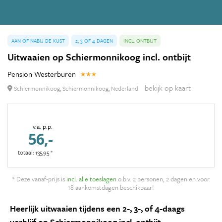
AAN OF NABIJ DE KUST
2, 3 OF 4 DAGEN
INCL. ONTBIJT
Uitwaaien op Schiermonnikoog incl. ontbijt
Pension Westerburen
bekijk op kaart
Schiermonnikoog, Schiermonnikoog, Nederland
v.a. p.p.
56,-
totaal: 135,95 *
* Deze vanaf-prijs is
incl. alle toeslagen
o.b.v. 2 personen, 2 dagen en voor
18 aankomstdagen beschikbaar!
Heerlijk uitwaaien tijdens een 2-, 3-, of 4-daags
verblijf op Schiermonnikoog incl. ontbijt