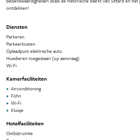
bezienswaardigheden zoals de historische Markt van Sittard en het pr
ontdekken!
Diensten
Parkeren
Parkeerkosten
Oplaadpunt elektrische auto
Huisdieren toegestaan (op aanvraag)
Wi-Fi
Kamerfaciliteiten
Airconditioning
Föhn
Wi-Fi
Kluisje
Hotelfaciliteiten
Ontbijtruimte