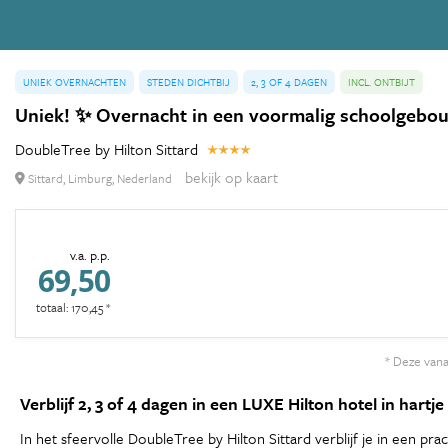
UNIEK OVERNACHTEN
STEDEN DICHTBIJ
2, 3 OF 4 DAGEN
INCL. ONTBIJT
Uniek! ✨ Overnacht in een voormalig schoolgebouw
DoubleTree by Hilton Sittard
bekijk op kaart
Sittard, Limburg, Nederland
v.a. p.p.
69,50
totaal: 170,45 *
* Deze vanaf
Verblijf 2, 3 of 4 dagen in een LUXE Hilton hotel in hartje S
In het sfeervolle DoubleTree by Hilton Sittard verblijf je in een p