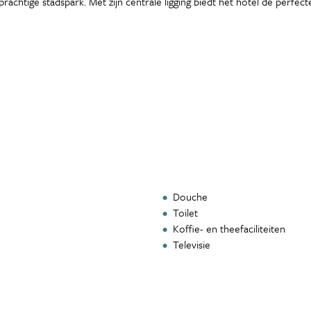
achtige stadspark. Met zijn centrale ligging biedt het hotel de perfect
Douche
Toilet
Koffie- en theefaciliteiten
Televisie