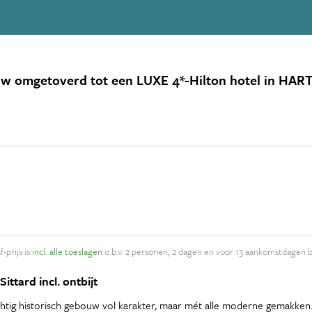
 omgetoverd tot een LUXE 4*-Hilton hotel in HARTJE 
-prijs is
incl. alle toeslagen
o.b.v. 2 personen, 2 dagen en voor 13 aankomstdagen 
ittard incl. ontbijt
rachtig historisch gebouw vol karakter, maar mét alle moderne gemakken