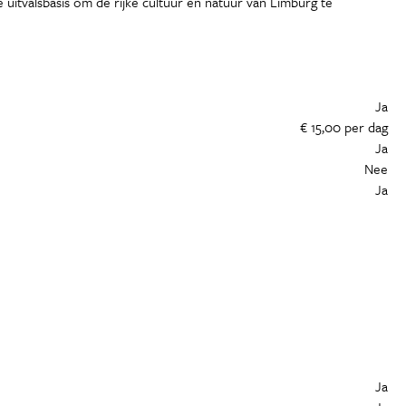
e uitvalsbasis om de rijke cultuur en natuur van Limburg te
Ja
€ 15,00 per dag
Ja
Nee
Ja
Ja