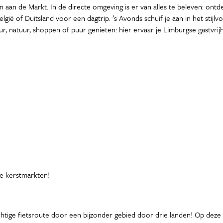
 aan de Markt. In de directe omgeving is er van alles te beleven: ontd
ië of Duitsland voor een dagtrip. ’s Avonds schuif je aan in het stijlv
, natuur, shoppen of puur genieten: hier ervaar je Limburgse gastvrijh
ge kerstmarkten!
chtige fietsroute door een bijzonder gebied door drie landen! Op dez