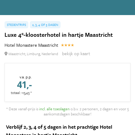
STEDENTRIPS
2, 3, 4 OF 5 DAGEN
Luxe 4*-kloosterhotel in hartje Maastricht
Hotel Monastere Maastricht
bekijk op kaart
Maastricht, Limburg, Nederland
v.a. p.p.
41,-
totaal: 115,45 *
* Deze vanaf-prijs is
incl. alle toeslagen
o.b.v. 2 personen, 2 dagen en voor 5
aankomstdagen beschikbaar!
Verblijf 2, 3, 4 of 5 dagen in het prachtige Hotel
Monastere in hartje Maastricht