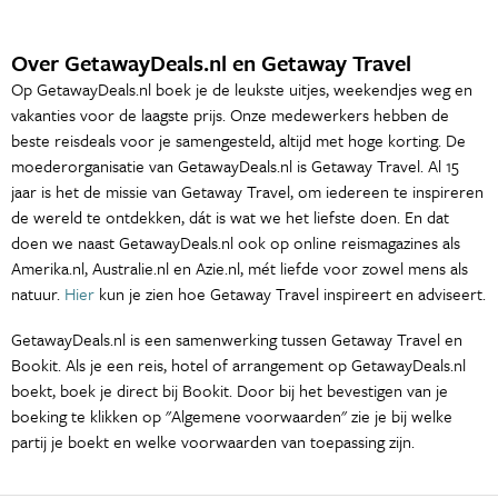
Over GetawayDeals.nl en Getaway Travel
Op GetawayDeals.nl boek je de leukste uitjes, weekendjes weg en
vakanties voor de laagste prijs. Onze medewerkers hebben de
beste reisdeals voor je samengesteld, altijd met hoge korting. De
moederorganisatie van GetawayDeals.nl is Getaway Travel. Al 15
jaar is het de missie van Getaway Travel, om iedereen te inspireren
de wereld te ontdekken, dát is wat we het liefste doen. En dat
doen we naast GetawayDeals.nl ook op online reismagazines als
Amerika.nl, Australie.nl en Azie.nl, mét liefde voor zowel mens als
natuur.
Hier
kun je zien hoe Getaway Travel inspireert en adviseert.
GetawayDeals.nl is een samenwerking tussen Getaway Travel en
Bookit. Als je een reis, hotel of arrangement op GetawayDeals.nl
boekt, boek je direct bij Bookit. Door bij het bevestigen van je
boeking te klikken op "Algemene voorwaarden" zie je bij welke
partij je boekt en welke voorwaarden van toepassing zijn.