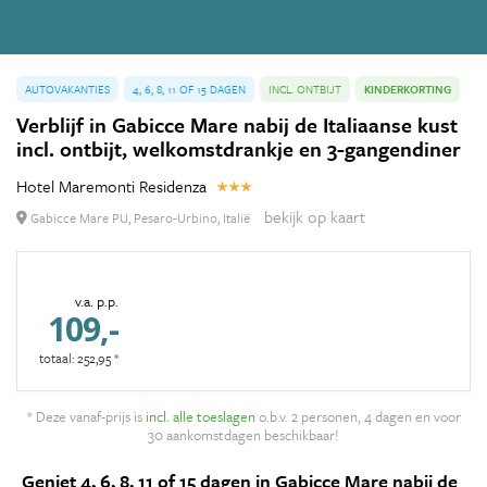
AUTOVAKANTIES
4, 6, 8, 11 OF 15 DAGEN
INCL. ONTBIJT
KINDERKORTING
Verblijf in Gabicce Mare nabij de Italiaanse kust
incl. ontbijt, welkomstdrankje en 3-gangendiner
Hotel Maremonti Residenza
bekijk op kaart
Gabicce Mare PU, Pesaro-Urbino, Italië
v.a. p.p.
109,-
totaal: 252,95 *
* Deze vanaf-prijs is
incl. alle toeslagen
o.b.v. 2 personen, 4 dagen en voor
30 aankomstdagen beschikbaar!
Geniet 4, 6, 8, 11 of 15 dagen in Gabicce Mare nabij de