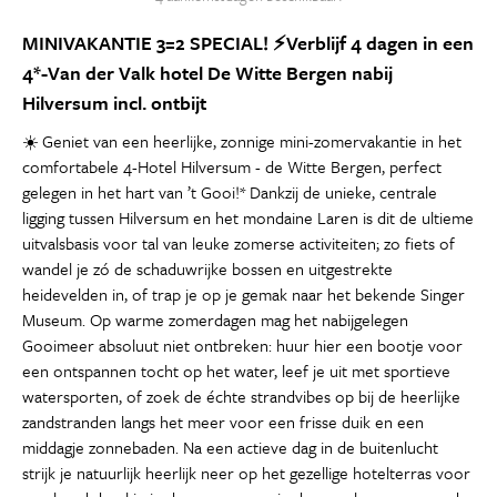
MINIVAKANTIE 3=2 SPECIAL! ⚡Verblijf 4 dagen in een
4*-Van der Valk hotel De Witte Bergen nabij
Hilversum incl. ontbijt
☀️ Geniet van een heerlijke, zonnige mini-zomervakantie in het
comfortabele 4-Hotel Hilversum - de Witte Bergen, perfect
gelegen in het hart van ’t Gooi!* Dankzij de unieke, centrale
ligging tussen Hilversum en het mondaine Laren is dit de ultieme
uitvalsbasis voor tal van leuke zomerse activiteiten; zo fiets of
wandel je zó de schaduwrijke bossen en uitgestrekte
heidevelden in, of trap je op je gemak naar het bekende Singer
Museum. Op warme zomerdagen mag het nabijgelegen
Gooimeer absoluut niet ontbreken: huur hier een bootje voor
een ontspannen tocht op het water, leef je uit met sportieve
watersporten, of zoek de échte strandvibes op bij de heerlijke
zandstranden langs het meer voor een frisse duik en een
middagje zonnebaden. Na een actieve dag in de buitenlucht
strijk je natuurlijk heerlijk neer op het gezellige hotelterras voor