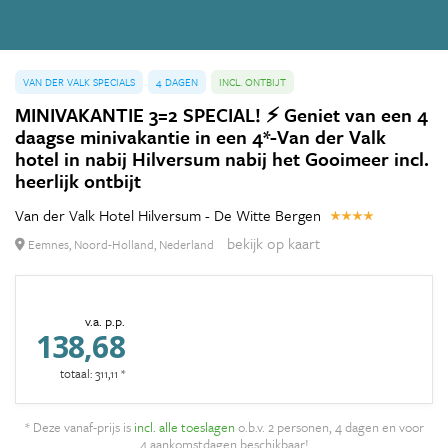
VAN DER VALK SPECIALS
4 DAGEN
INCL. ONTBIJT
MINIVAKANTIE 3=2 SPECIAL! ⚡ Geniet van een 4
daagse minivakantie in een 4*-Van der Valk
hotel in nabij Hilversum nabij het Gooimeer incl.
heerlijk ontbijt
Van der Valk Hotel Hilversum - De Witte Bergen
bekijk op kaart
Eemnes, Noord-Holland, Nederland
v.a. p.p.
138,68
totaal: 311,11 *
* Deze vanaf-prijs is
incl. alle toeslagen
o.b.v. 2 personen, 4 dagen en voor
4 aankomstdagen beschikbaar!