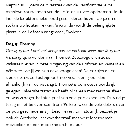
Neptunus. Tijdens de oversteek van de Vestfjord zie je de
massieve rotswanden van de Lofoten uit zee opdoemen. Je ziet
hier de karakteristieke rood geschilderde huizen op palen en
stokvis op houten rekken. ’s Avonds wordt de belangrijkste
plaats in de Lofoten aangedaan, Svolvær.
Dag 5: Tromsø
Om 14:15 uur komt het schip aan en vertrekt weer om 18:15 uur
Vandaag ga je verder naar Tromsø. Zeezoogdieren zoals
walvissen leven in deze omgeving van de Lofoten en Vesterålen.
Wie weet zie jij wel van deze zoogdieren! De dorpjes en de
stadjes langs de kust zijn ook nog voor een groot deel
afhankelijk van de visvangst. Tromsø is de meest noordelijk
gelegen universiteitsstad en heeft bijna een mediterrane sfeer
en was vroeger het startpunt van vele poolexpedities. Dit vind je
terug in het beleveniscentrum 'Polaria' waar de vele details over
de poolgeschiedenis zijn beschreven. En natuurlijk bezoek je
ook de Arctische 'Ishavskathedraal' met wereldberoemde
mozaïeken en een moderne architectuur.