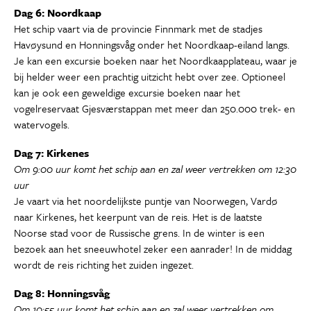
Dag 6: Noordkaap
Het schip vaart via de provincie Finnmark met de stadjes
Havøysund en Honningsvåg onder het Noordkaap-eiland langs.
Je kan een excursie boeken naar het Noordkaapplateau, waar je
bij helder weer een prachtig uitzicht hebt over zee. Optioneel
kan je ook een geweldige excursie boeken naar het
vogelreservaat Gjesværstappan met meer dan 250.000 trek- en
watervogels.
Dag 7: Kirkenes
Om 9:00 uur komt het schip aan en zal weer vertrekken om 12:30
uur
Je vaart via het noordelijkste puntje van Noorwegen, Vardø
naar Kirkenes, het keerpunt van de reis. Het is de laatste
Noorse stad voor de Russische grens. In de winter is een
bezoek aan het sneeuwhotel zeker een aanrader! In de middag
wordt de reis richting het zuiden ingezet.
Dag 8: Honningsvåg
Om 10:55 uur komt het schip aan en zal weer vertrekken om