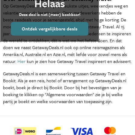
Helaas
Op GetawayDeals.nl boek je de leukste uitjes, weekendjes weg en
vakanties voor de laagste prijs. Onze medewerkers hebben de
Deze deal is niet (meer) boekbaar!
beste reisdeals voor je samengesteld, altijd met hoge korting. De
moederorganisatie van GetawayDeals.nl is Getaway Travel. Al 15
Ontdek vergelijkbare deals
jaar is het de missie van Getaway Travel, om iedereen te inspireren
de wereld te ontdekken, dát is wat we het liefste doen. En dat
doen we naast GetawayDeals.nl ook op online reismagazines als
Amerika.nl, Australie.nl en Azie.nl, mét liefde voor zowel mens als
natuur.
Hier
kun je zien hoe Getaway Travel inspireert en adviseert.
GetawayDeals.nl is een samenwerking tussen Getaway Travel en
Bookit. Als je een reis, hotel of arrangement op GetawayDeals.nl
boekt, boek je direct bij Bookit. Door bij het bevestigen van je
boeking te klikken op "Algemene voorwaarden" zie je bij welke
partij je boekt en welke voorwaarden van toepassing zijn.