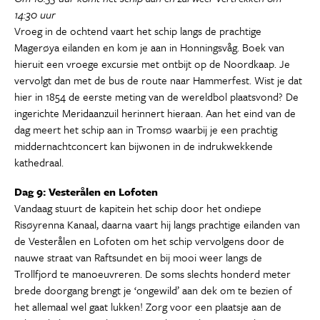
14:30 uur
Vroeg in de ochtend vaart het schip langs de prachtige
Magerøya eilanden en kom je aan in Honningsvåg. Boek van
hieruit een vroege excursie met ontbijt op de Noordkaap. Je
vervolgt dan met de bus de route naar Hammerfest. Wist je dat
hier in 1854 de eerste meting van de wereldbol plaatsvond? De
ingerichte Meridaanzuil herinnert hieraan. Aan het eind van de
dag meert het schip aan in Tromsø waarbij je een prachtig
middernachtconcert kan bijwonen in de indrukwekkende
kathedraal.
Dag 9: Vesterålen en Lofoten
Vandaag stuurt de kapitein het schip door het ondiepe
Risøyrenna Kanaal, daarna vaart hij langs prachtige eilanden van
de Vesterålen en Lofoten om het schip vervolgens door de
nauwe straat van Raftsundet en bij mooi weer langs de
Trollfjord te manoeuvreren. De soms slechts honderd meter
brede doorgang brengt je ‘ongewild’ aan dek om te bezien of
het allemaal wel gaat lukken! Zorg voor een plaatsje aan de