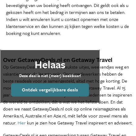
bevestiging van uw boeking heeft ontvangen. Dit geldt ook als u
gekozen heeft om het bedrag in termijnen aan ons te betalen.
Indien u wilt annuleren kunt u contact opnemen met onze
klantenservice en dan kunnen zij kijken tegen welke kosten u de
boeking nog kunt annuleren.
Over GetawayDeals.nl en Getaway Travel
Helaas
Op GetawayDeals.nl boek je de leukste uitjes, weekendjes weg en
vakanties voor de laagste prijs. Onze medewerkers hebben de
Deze deal is niet (meer) boekbaar!
beste reisdeals voor je samengesteld, altijd met hoge korting. De
moederorganisatie van GetawayDeals.nl is Getaway Travel. Al 15
Ontdek vergelijkbare deals
jaar is het de missie van Getaway Travel, om iedereen te inspireren
de wereld te ontdekken, dát is wat we het liefste doen. En dat
doen we naast GetawayDeals.nl ook op online reismagazines als
Amerika.nl, Australie.nl en Azie.nl, mét liefde voor zowel mens als
natuur.
Hier
kun je zien hoe Getaway Travel inspireert en adviseert.
GetawayDeals.nl is een samenwerking tussen Getaway Travel en