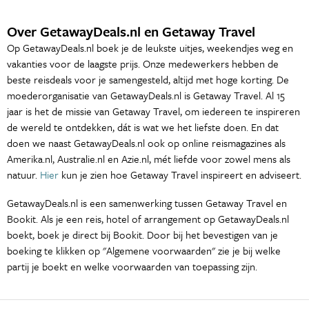
Over GetawayDeals.nl en Getaway Travel
Op GetawayDeals.nl boek je de leukste uitjes, weekendjes weg en
vakanties voor de laagste prijs. Onze medewerkers hebben de
beste reisdeals voor je samengesteld, altijd met hoge korting. De
moederorganisatie van GetawayDeals.nl is Getaway Travel. Al 15
jaar is het de missie van Getaway Travel, om iedereen te inspireren
de wereld te ontdekken, dát is wat we het liefste doen. En dat
doen we naast GetawayDeals.nl ook op online reismagazines als
Amerika.nl, Australie.nl en Azie.nl, mét liefde voor zowel mens als
natuur.
Hier
kun je zien hoe Getaway Travel inspireert en adviseert.
GetawayDeals.nl is een samenwerking tussen Getaway Travel en
Bookit. Als je een reis, hotel of arrangement op GetawayDeals.nl
boekt, boek je direct bij Bookit. Door bij het bevestigen van je
boeking te klikken op "Algemene voorwaarden" zie je bij welke
partij je boekt en welke voorwaarden van toepassing zijn.