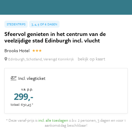
STEDENTRIPS
3, 4, 5 OF 6 DAGEN
Sfeervol genieten in het centrum van de
veelzijdige stad Edinburgh incl. vlucht
Brooks Hotel
bekijk op kaart
Edinburgh, Schotland, Verenigd Koninkrijk
Incl. vliegticket
v.a. p.p.
299,-
totaal: 630,45 *
* Deze vanaf-prijs is
incl. alle toeslagen
o.b.v. 2 personen, 3 dagen en voor 1
aankomstdag beschikbaar!