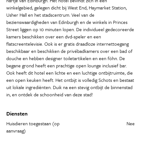
hartje van Edinburgh. Het hotel bevindt zich in een
winkelgebied, gelegen dicht bij West End, Haymarket Station,
Usher Hall en het stadscentrum. Veel van de
bezienswaardigheden van Edinburgh en de winkels in Princes
Street liggen op 10 minuten lopen. De individueel gedecoreerde
kamers beschikken over een dvd-speler en een
flatscreentelevisie. Ook is er gratis draadloze internettoegang
beschikbaar en beschikken de privébadkamers over een bad of
douche en hebben designer toiletartikelen en een föhn. De
begane grond heeft een prachtige open lounge inclusief bar.
Ook heeft dit hotel een lichte en een luchtige ontbijtruimte, die
een open keuken heeft. Het ontbijt is volledig Schots en bestaat
uit lokale ingrediënten. Duik na een stevig ontbijt de binnenstad
in, en ontdek de schoonheid van deze stad!
Diensten
Huisdieren toegestaan (op
Nee
aanvraag)