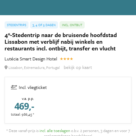
STEDENTRIPS
3, 4 OF 5 DAGEN
INCL. ONTBIJT
4*-Stedentrip naar de bruisende hoofdstad
Lissabon met verblijf nabij winkels en
restaurants incl. ontbijt, transfer en vlucht
Lutécia Smart Design Hotel
bekijk op kaart
Lissabon, Estremadura, Portugal
Incl. vliegticket
v.a. p.p.
469,-
totaal: 986,45 *
* Deze vanaf-prijs is
incl. alle toeslagen
o.b.v. 2 personen, 3 dagen en voor 7
aankomstdagen beschikbaar!