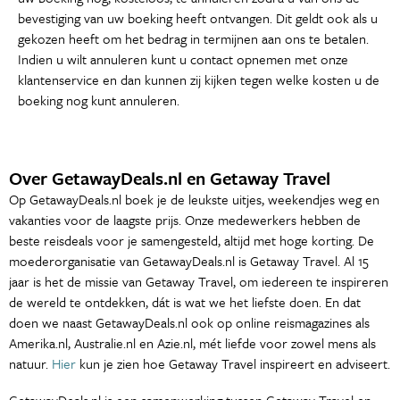
bevestiging van uw boeking heeft ontvangen. Dit geldt ook als u
gekozen heeft om het bedrag in termijnen aan ons te betalen.
Indien u wilt annuleren kunt u contact opnemen met onze
klantenservice en dan kunnen zij kijken tegen welke kosten u de
boeking nog kunt annuleren.
Over GetawayDeals.nl en Getaway Travel
Op GetawayDeals.nl boek je de leukste uitjes, weekendjes weg en
vakanties voor de laagste prijs. Onze medewerkers hebben de
beste reisdeals voor je samengesteld, altijd met hoge korting. De
moederorganisatie van GetawayDeals.nl is Getaway Travel. Al 15
jaar is het de missie van Getaway Travel, om iedereen te inspireren
de wereld te ontdekken, dát is wat we het liefste doen. En dat
doen we naast GetawayDeals.nl ook op online reismagazines als
Amerika.nl, Australie.nl en Azie.nl, mét liefde voor zowel mens als
natuur.
Hier
kun je zien hoe Getaway Travel inspireert en adviseert.
GetawayDeals.nl is een samenwerking tussen Getaway Travel en