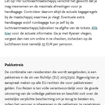
Let op! Per luchtvaartmaatschappij verschilt het gewicht dat je
mag meenemen en de maximale afmetingen voor je
handbagage. Controleer daarom altijd de actuele bagageregels
bij de maatschappij waarmee je vliegt. Eventuele extra
handbagage en/of ruimbagage kun je zelf bij de
luchtvaartmaatschappij bijboeken na afgifte van de tickets.
Klik
hier
voor de actuele informatie. Ga je met Ryanair vliegen,
vergeet dan niet om online in te checken, inchecken op de
luchthaven kost namelijk 55 EUR per persoon.
Pakketreis
De combinatie van reisdiensten die wordt aangeboden, is een
pakketreis in de zin van Richtlijn (EU) 2015/2302. Bijgevolg kan je
aanspraak maken op alle EU-rechten die voor pakketreizen
gelden. Fox Reizen is ten volle verantwoordelijk voor de goede
uitvoering van de volledige pakketreis en beschikt ook over de
wettelijke verplichte bescherming om je terug te betalen en,
indien het vervoer is inbegrepen in de pakketreis, te repatriëren