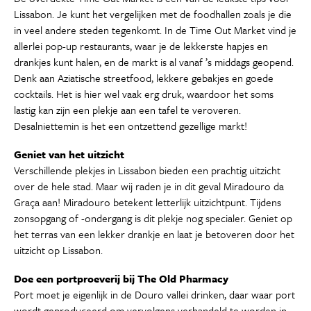
Lissabon. Je kunt het vergelijken met de foodhallen zoals je die
in veel andere steden tegenkomt. In de Time Out Market vind je
allerlei pop-up restaurants, waar je de lekkerste hapjes en
drankjes kunt halen, en de markt is al vanaf ’s middags geopend.
Denk aan Aziatische streetfood, lekkere gebakjes en goede
cocktails. Het is hier wel vaak erg druk, waardoor het soms
lastig kan zijn een plekje aan een tafel te veroveren.
Desalniettemin is het een ontzettend gezellige markt!
Geniet van het uitzicht
Verschillende plekjes in Lissabon bieden een prachtig uitzicht
over de hele stad. Maar wij raden je in dit geval Miradouro da
Graça aan! Miradouro betekent letterlijk uitzichtpunt. Tijdens
zonsopgang of -ondergang is dit plekje nog specialer. Geniet op
het terras van een lekker drankje en laat je betoveren door het
uitzicht op Lissabon.
Doe een portproeverij bij The Old Pharmacy
Port moet je eigenlijk in de Douro vallei drinken, daar waar port
wordt geproduceerd om vervolgens verhandeld te worden in