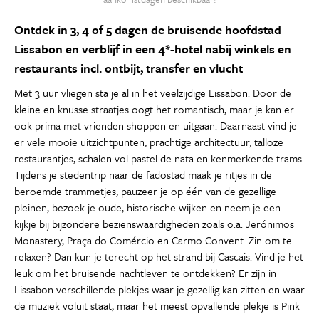
Ontdek in 3, 4 of 5 dagen de bruisende hoofdstad
Lissabon en verblijf in een 4*-hotel nabij winkels en
restaurants incl. ontbijt, transfer en vlucht
Met 3 uur vliegen sta je al in het veelzijdige Lissabon. Door de
kleine en knusse straatjes oogt het romantisch, maar je kan er
ook prima met vrienden shoppen en uitgaan. Daarnaast vind je
er vele mooie uitzichtpunten, prachtige architectuur, talloze
restaurantjes, schalen vol pastel de nata en kenmerkende trams.
Tijdens je stedentrip naar de fadostad maak je ritjes in de
beroemde trammetjes, pauzeer je op één van de gezellige
pleinen, bezoek je oude, historische wijken en neem je een
kijkje bij bijzondere bezienswaardigheden zoals o.a. Jerónimos
Monastery, Praça do Comércio en Carmo Convent. Zin om te
relaxen? Dan kun je terecht op het strand bij Cascais. Vind je het
leuk om het bruisende nachtleven te ontdekken? Er zijn in
Lissabon verschillende plekjes waar je gezellig kan zitten en waar
de muziek voluit staat, maar het meest opvallende plekje is Pink