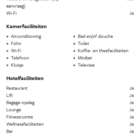
aanvraag)
Wi-Fi
Ja
Kamerfaciliteiten
Airconditioning
Bad en/of douche
Föhn
Toilet
Wi-Fi
Koffie- en theefaciliteiten
Telefoon
Minibar
Kluisje
Televisie
Hotelfaciliteiten
Restaurant
Ja
Lift
Ja
Bagage-opslag
Ja
Lounge
Ja
Fitnessruimte
Ja
Wellnessfaciliteiten
Ja
Bar
Ja