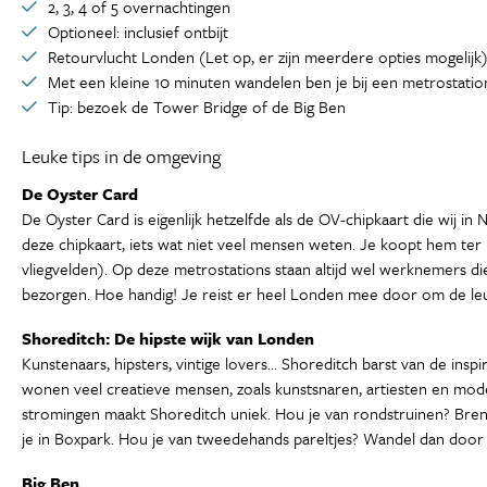
2, 3, 4 of 5 overnachtingen
Optioneel: inclusief ontbijt
Retourvlucht Londen (Let op, er zijn meerdere opties mogelijk
Met een kleine 10 minuten wandelen ben je bij een metrostatio
Tip: bezoek de Tower Bridge of de Big Ben
Leuke tips in de omgeving
De Oyster Card
De Oyster Card is eigenlijk hetzelfde als de OV-chipkaart die wij i
deze chipkaart, iets wat niet veel mensen weten. Je koopt hem ter 
vliegvelden). Op deze metrostations staan altijd wel werknemers di
bezorgen. Hoe handig! Je reist er heel Londen mee door om de leu
Shoreditch: De hipste wijk van Londen
Kunstenaars, hipsters, vintige lovers... Shoreditch barst van de ins
wonen veel creatieve mensen, zoals kunstsnaren, artiesten en modeo
stromingen maakt Shoreditch uniek. Hou je van rondstruinen? Breng 
je in Boxpark. Hou je van tweedehands pareltjes? Wandel dan door 
Big Ben