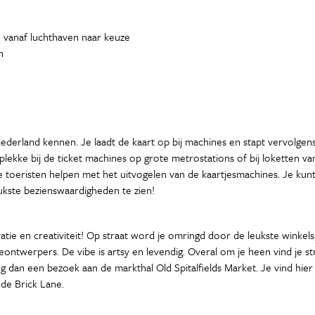
) vanaf luchthaven naar keuze
n
n Nederland kennen. Je laadt de kaart op bij machines en stapt vervolgen
plekke bij de ticket machines op grote metrostations of bij loketten 
e toeristen helpen met het uitvogelen van de kaartjesmachines. Je kunt
kste bezienswaardigheden te zien!
piratie en creativiteit! Op straat word je omringd door de leukste winkel
ntwerpers. De vibe is artsy en levendig. Overal om je heen vind je st
dan een bezoek aan de markthal Old Spitalfields Market. Je vind hier k
de Brick Lane.