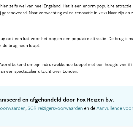
en zelfs wel van heel Engeland. Het is een enorm populaire attractie 
ij gerenoveerd. Naar verwachting zal de renovatie in 2021 klaar zijn en 
ug ook een lust voor het oog en een populaire attractie. De brug is ma
r de brug heen loopt.
d. Vooral bekend om zijn indrukwekkende koepel met een hoogte van 111
an een spectaculair uitzicht over Londen.
niseerd en afgehandeld door Fox Reizen b.v.
voorwaarden
,
SGR reizigersvoorwaarden
en de
Aanvullende voo