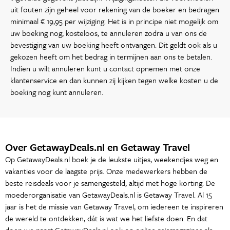
uit fouten zijn geheel voor rekening van de boeker en bedragen
minimaal € 19,95 per wijziging. Het is in principe niet mogelijk om
uw boeking nog, kosteloos, te annuleren zodra u van ons de
bevestiging van uw boeking heeft ontvangen. Dit geldt ook als u
gekozen heeft om het bedrag in termijnen aan ons te betalen.
Indien u wilt annuleren kunt u contact opnemen met onze
klantenservice en dan kunnen zij kijken tegen welke kosten u de
boeking nog kunt annuleren.
Over GetawayDeals.nl en Getaway Travel
Op GetawayDeals.nl boek je de leukste uitjes, weekendjes weg en
vakanties voor de laagste prijs. Onze medewerkers hebben de
beste reisdeals voor je samengesteld, altijd met hoge korting. De
moederorganisatie van GetawayDeals.nl is Getaway Travel. Al 15
jaar is het de missie van Getaway Travel, om iedereen te inspireren
de wereld te ontdekken, dát is wat we het liefste doen. En dat
doen we naast GetawayDeals.nl ook op online reismagazines als