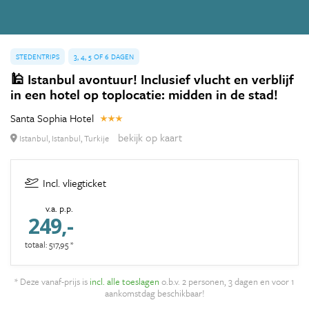
STEDENTRIPS
3, 4, 5 OF 6 DAGEN
🕌 Istanbul avontuur! Inclusief vlucht en verblijf
in een hotel op toplocatie: midden in de stad!
Santa Sophia Hotel
bekijk op kaart
Istanbul, Istanbul, Turkije
Incl. vliegticket
v.a. p.p.
249,-
totaal: 517,95 *
* Deze vanaf-prijs is
incl. alle toeslagen
o.b.v. 2 personen, 3 dagen en voor 1
aankomstdag beschikbaar!