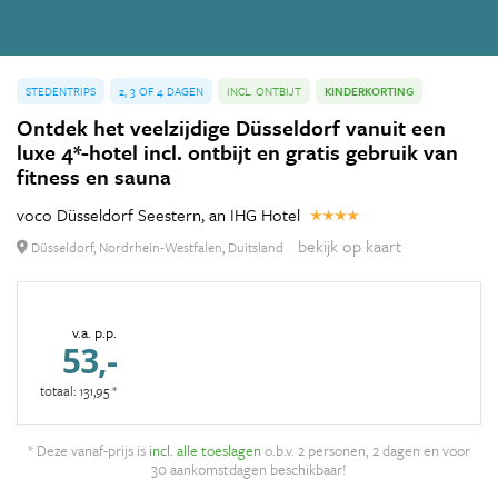
STEDENTRIPS
2, 3 OF 4 DAGEN
INCL. ONTBIJT
KINDERKORTING
Ontdek het veelzijdige Düsseldorf vanuit een
luxe 4*-hotel incl. ontbijt en gratis gebruik van
fitness en sauna
voco Düsseldorf Seestern, an IHG Hotel
bekijk op kaart
Düsseldorf, Nordrhein-Westfalen, Duitsland
v.a. p.p.
53,-
totaal: 131,95 *
* Deze vanaf-prijs is
incl. alle toeslagen
o.b.v. 2 personen, 2 dagen en voor
30 aankomstdagen beschikbaar!