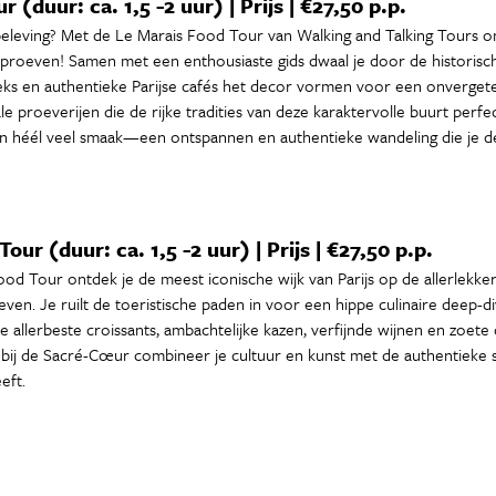
 (duur: ca. 1,5 -2 uur) | Prijs | €27,50 p.p.
beleving? Met de Le Marais Food Tour van Walking and Talking Tours ontd
 proeven! Samen met een enthousiaste gids dwaal je door de historisch
ks en authentieke Parijse cafés het decor vormen voor een onvergetelij
e proeverijen die de rijke tradities van deze karaktervolle buurt perfe
n héél veel smaak—een ontspannen en authentieke wandeling die je de z
r (duur: ca. 1,5 -2 uur) | Prijs | €27,50 p.p.
d Tour ontdek je de meest iconische wijk van Parijs op de allerlekker
oeven. Je ruilt de toeristische paden in voor een hippe culinaire deep-
allerbeste croissants, ambachtelijke kazen, verfijnde wijnen en zoete d
ij de Sacré-Cœur combineer je cultuur en kunst met de authentieke sm
eft.