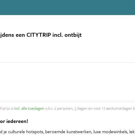
ijdens een CITYTRIP incl. ontbijt
-prijs is
incl. alle toeslagen
o.b.v. 2 personen, 3 dagen en voor 17 aankomstdagen 
oor iedereen!
d je culturele hotspots, beroemde kunstwerken, luxe modewinkels, lekke