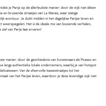
ek je Parijs op de allerleukste manier: door de wijk niet alleen
e en bruisende straatjes van Le Marais, waar statige
k avontuur. Je duikt midden in het dagelijkse Parijse leven en
ct weerspiegelen. Het is de ideale mix van boeiende verhalen,
iel van Parijs laat ervaren!
ste manier: door de geschiedenis van kunstenaars als Picasso en
dive langs authentieke lokale ondernemers, waarbij je van hotspot
elicatessen. Van de sfeervolle kasseistraatjes tot het
aak van het Parijse leven, waardoor je deze levendige wijk niet