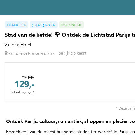
STEDENTRIPS
3, 4 OF 5 DAGEN
INCL. ONTBIJT
Stad van de liefde! 🌹 Ontdek de Lichtstad Parijs t
Victoria Hotel
bekijk op kaart
Parijs, Ile de France, Frankrijk
v.a. p.p.
129,-
totaal: 290,95 *
* Deze vanaf
Ontdek Parijs: cultuur, romantiek, shoppen en plezier v
Bezoek een van de meest bruisende steden ter wereld! In Parijs vin