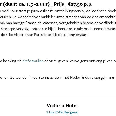
(duur: ca. 1,5 -2 uur) | Prijs | €27,50 p.p.
 Food Tour start je jouw culinaire ontdekkingsreis bij de iconische b
duiken. Je wandelt door middeleeuwse straatjes van de ene ambachtelij
mix van hartige Franse delicatessen, versgebakken brood en verfijnde 
trescarpe vervolgt, ontdek je bij authentieke lokale ondernemers waar
e rijke historie van Parijs letterlijk op je tong ervaart.
 je boeking via
dit formulier
door te geven. Vervolgens ontvang je van on
en. Ze worden in eerste instantie in het Nederlands verzorgd, maar al
Victoria Hotel
2 bis Cité Bergère,