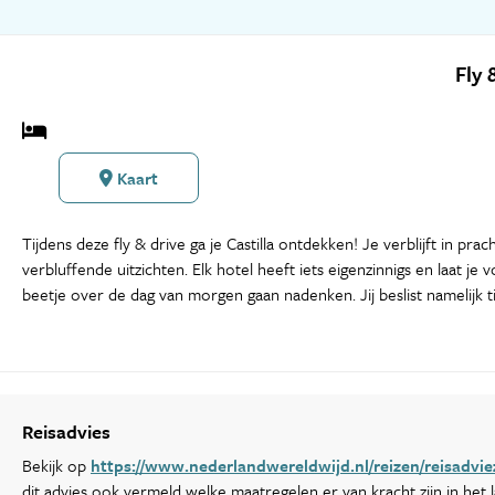
Fly 
Kaart
Tijdens deze fly & drive ga je Castilla ontdekken! Je verblijft in pr
verbluffende uitzichten. Elk hotel heeft iets eigenzinnigs en laat j
beetje over de dag van morgen gaan nadenken. Jij beslist namelijk t
Reisadvies
Bekijk op
https://www.nederlandwereldwijd.nl/reizen/reisadvi
dit advies ook vermeld welke maatregelen er van kracht zijn in het