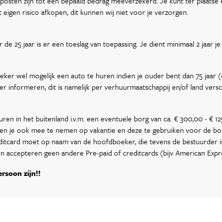
posten zijn tot een bepaald bedrag meeverzekerd. Je kunt ter plaatse
 eigen risico afkopen, dit kunnen wij niet voor je verzorgen.
 de 25 jaar is er een toeslag van toepassing. Je dient minimaal 2 jaar
zeker wel mogelijk een auto te huren indien je ouder bent dan 75 jaar (
 informeren, dit is namelijk per verhuurmaatschappij en/of land versch
ren in het buitenland i.v.m. een eventuele borg van ca. € 300,00 - € 12
dien je ook mee te nemen op vakantie en deze te gebruiken voor de bor
editcard moet op naam van de hoofdboeker, die tevens de bestuurder i
en accepteren geen andere Pre-paid of creditcards (bijv American Expr
rsoon zijn!!