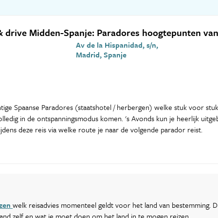
& drive Midden-Spanje: Paradores hoogtepunten van 
Av de la Hispanidad, s/n,
Madrid, Spanje
achtige Spaanse Paradores (staatshotel / herbergen) welke stuk voor stuk 
e volledig in de ontspanningsmodus komen. 's Avonds kun je heerlijk uitg
ijdens deze reis via welke route je naar de volgende parador reist.
ezen
welk reisadvies momenteel geldt voor het land van bestemming. Di
 land zelf en wat je moet doen om het land in te mogen reizen.