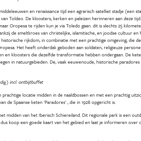
middeleeuwen en renaissance tijd een agrarisch satelliet stadje (een st
 van Toldeo. De kloosters, kerken en paleizen herinneren aan deze ti
 naar Oropesa te rijden kun je via Toledo gaan. dit is slechts 25 kilom
nkzij de smeltkroes van christelijke, islamitische, en joodse cultuur e
e historische rijkdom, in combinatie met een prachtige omgeving, die 
 Oropesa. Het heeft onderdak geboden aan soldaten, religieuze persone
eizen en kloosters die dezelfde transformatie hebben ondergaan. De k
elegen in natuurgebieden. De, vaak eeuwenoude, historische paradore
ig) incl. ontbijtbuffet
rachtige locatie midden in de naaldbossen en met een prachtig uitzich
 de Spaanse keten 'Paradores' , die in 1928 opgericht is.
et midden van het Iberisch Schiereiland. Dit regionale park is een out
jn, dus koop een goede kaart van het gebied en laat je informeren over