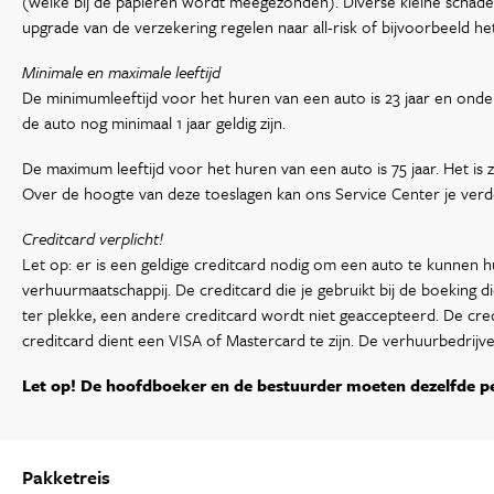
(welke bij de papieren wordt meegezonden). Diverse kleine schade
upgrade van de verzekering regelen naar all-risk of bijvoorbeeld het
Minimale en maximale leeftijd
De minimumleeftijd voor het huren van een auto is 23 jaar en onder
de auto nog minimaal 1 jaar geldig zijn.
De maximum leeftijd voor het huren van een auto is 75 jaar. Het is 
Over de hoogte van deze toeslagen kan ons Service Center je verder
Creditcard verplicht!
Let op: er is een geldige creditcard nodig om een auto te kunnen hu
verhuurmaatschappij. De creditcard die je gebruikt bij de boeking 
ter plekke, een andere creditcard wordt niet geaccepteerd. De cr
creditcard dient een VISA of Mastercard te zijn. De verhuurbedrijv
Let op! De hoofdboeker en de bestuurder moeten dezelfde pe
Pakketreis