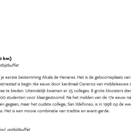
20 km)
tbijtbuffet
ar je eerste bestemming Alcala de Henares. Het is de geboorteplaats v
ustriestad is begin 16e eeuw door kardinaal Cisneros van middeleeuws 
 te bieden. Uiteindelijk kwamen er 25 colleges. 8 grote kloosters die
2.000 studenten voor klaargestoomd. Na het midden van de 17e eeuw nam
gegaan, maar het oudste college, San Ildefonso, is in 1998 op de werel
s. Het is een mooie combinatie van traditie en avant-garde.
cl. ontbijtbuffet