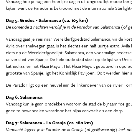
Vandaag heb je nog een heerlijke dag in dit ongelooflijk mooie be
kijken want de Parador is bekroond met de internationale Starlight-c
Dag 5: Gredos - Salamanca (ca. 105 km)
De komende 2 nachten verblijf je in de Parador van Salamanca (of geli
Vandaag gaat je reis naar Werelderfgoedstad Salamanca, via de kort
Avila over snelwegen gaat, is het slechts een half uurtje extra. A
niets op de Werelderfgoedlijst. Salamanca, een voormalige nederzett
universiteit van Spanje. De hele oude stad staat op de lijst van U
kathedraal en het Plaza Mayor. Het Plaza Mayor, gebouwd in opdrach
grootste van Spanje, ligt het Koninklijk Paviljoen. Ooit werden hie
De Parador ligt op een heuvel aan de linkeroever van de rivier Torm
Dag 6: Salamanca
Vandaag kun je gaan ontdekken waarom de stad de bijnaam "de goud
goed te bewandelen waardoor het bijna aanvoelt als een dorp.
Dag 7: Salamanca - La Granja (ca. 180 km)
Vannacht logeer je in Parador de la Granja (of gelijkwaardig) incl. ont