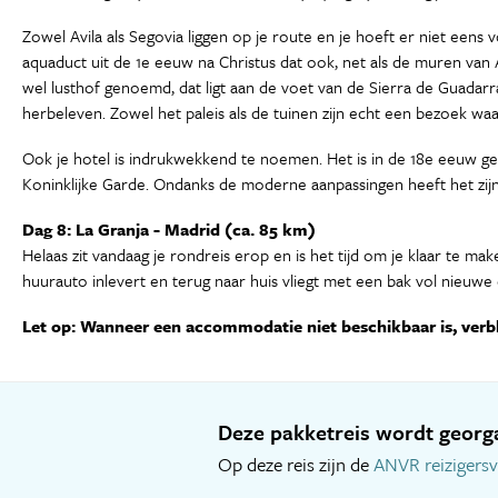
Zowel Avila als Segovia liggen op je route en je hoeft er niet een
aquaduct uit de 1e eeuw na Christus dat ook, net als de muren van Av
wel lusthof genoemd, dat ligt aan de voet van de Sierra de Guadarram
herbeleven. Zowel het paleis als de tuinen zijn echt een bezoek waa
Ook je hotel is indrukwekkend te noemen. Het is in de 18e eeuw ge
Koninklijke Garde. Ondanks de moderne aanpassingen heeft het zijn 
Dag 8: La Granja - Madrid (ca. 85 km)
Helaas zit vandaag je rondreis erop en is het tijd om je klaar te mak
huurauto inlevert en terug naar huis vliegt met een bak vol nieuwe
Let op: Wanneer een accommodatie niet beschikbaar is, verbl
Deze pakketreis wordt georga
Op deze reis zijn de
ANVR reizigers