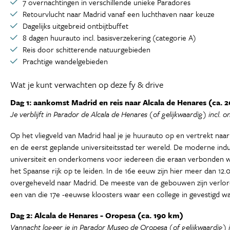
7 overnachtingen in verschillende unieke Paradores
Retourvlucht naar Madrid vanaf een luchthaven naar keuze
Dagelijks uitgebreid ontbijtbuffet
8 dagen huurauto incl. basisverzekering (categorie A)
Reis door schitterende natuurgebieden
Prachtige wandelgebieden
Wat je kunt verwachten op deze fy & drive
Dag 1: aankomst Madrid en reis naar Alcala de Henares (ca. 
Je verblijft in Parador de Alcala de Henares (of gelijkwaardig) incl. on
Op het vliegveld van Madrid haal je je huurauto op en vertrekt na
en de eerst geplande universiteitsstad ter wereld. De moderne ind
universiteit en onderkomens voor iedereen die eraan verbonden was
het Spaanse rijk op te leiden. In de 16e eeuw zijn hier meer dan 1
overgeheveld naar Madrid. De meeste van de gebouwen zijn verloren 
een van die 17e -eeuwse kloosters waar een college in gevestigd wa
Dag 2: Alcala de Henares - Oropesa (ca. 190 km)
Vannacht logeer je in Parador Museo de Oropesa (of gelijkwaardig) in