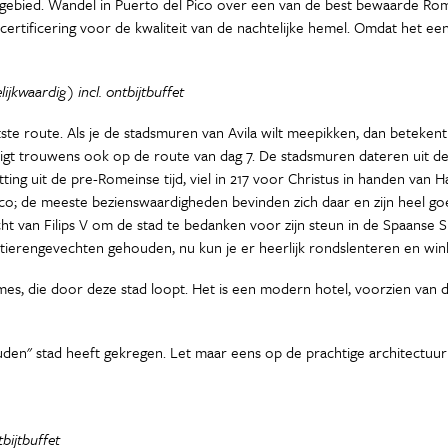
rggebied. Wandel in Puerto del Pico over een van de best bewaarde Ro
ertificering voor de kwaliteit van de nachtelijke hemel. Omdat het een 
jkwaardig) incl. ontbijtbuffet
ste route. Als je de stadsmuren van Avila wilt meepikken, dan betekent
vila ligt trouwens ook op de route van dag 7. De stadsmuren dateren ui
ing uit de pre-Romeinse tijd, viel in 217 voor Christus in handen van H
nesco; de meeste bezienswaardigheden bevinden zich daar en zijn heel g
t van Filips V om de stad te bedanken voor zijn steun in de Spaanse Su
r stierengevechten gehouden, nu kun je er heerlijk rondslenteren en win
es, die door deze stad loopt. Het is een modern hotel, voorzien van de 
en" stad heeft gekregen. Let maar eens op de prachtige architectuu
bijtbuffet