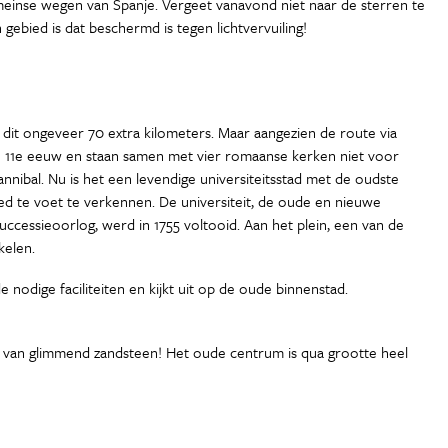
meinse wegen van Spanje. Vergeet vanavond niet naar de sterren te
gebied is dat beschermd is tegen lichtvervuiling!
 dit ongeveer 70 extra kilometers. Maar aangezien de route via
t de 11e eeuw en staan samen met vier romaanse kerken niet voor
annibal. Nu is het een levendige universiteitsstad met de oudste
oed te voet te verkennen. De universiteit, de oude en nieuwe
ccessieoorlog, werd in 1755 voltooid. Aan het plein, een van de
kelen.
nodige faciliteiten en kijkt uit op de oude binnenstad.
r van glimmend zandsteen! Het oude centrum is qua grootte heel