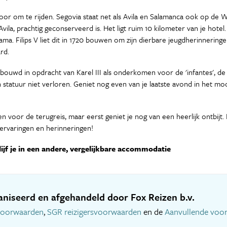
s voor om te rijden. Segovia staat net als Avila en Salamanca ook op de
ila, prachtig geconserveerd is. Het ligt ruim 10 kilometer van je hotel
a. Filips V liet dit in 1720 bouwen om zijn dierbare jeugdherinneringen
rd.
bouwd in opdracht van Karel III als onderkomen voor de 'infantes', de
statuur niet verloren. Geniet nog even van je laatste avond in het moo
en voor de terugreis, maar eerst geniet je nog van een heerlijk ontbijt. 
 ervaringen en herinneringen!
ijf je in een andere, vergelijkbare accommodatie
niseerd en afgehandeld door Fox Reizen b.v.
voorwaarden
,
SGR reizigersvoorwaarden
en de
Aanvullende voo