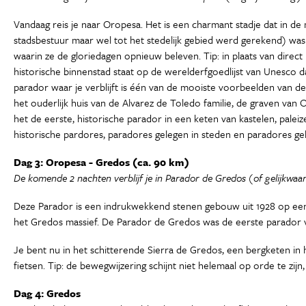
Vandaag reis je naar Oropesa. Het is een charmant stadje dat in de 
stadsbestuur maar wel tot het stedelijk gebied werd gerekend) was
waarin ze de gloriedagen opnieuw beleven. Tip: in plaats van direct
historische binnenstad staat op de werelderfgoedlijst van Unesco da
parador waar je verblijft is één van de mooiste voorbeelden van d
het ouderlijk huis van de Alvarez de Toledo familie, de graven van
het de eerste, historische parador in een keten van kastelen, pal
historische pardores, paradores gelegen in steden en paradores g
Dag 3: Oropesa - Gredos (ca. 90 km)
De komende 2 nachten verblijf je in Parador de Gredos (of gelijkwaard
Deze Parador is een indrukwekkend stenen gebouw uit 1928 op een p
het Gredos massief. De Parador de Gredos was de eerste parador van
Je bent nu in het schitterende Sierra de Gredos, een bergketen in h
fietsen. Tip: de bewegwijzering schijnt niet helemaal op orde te zi
Dag 4: Gredos