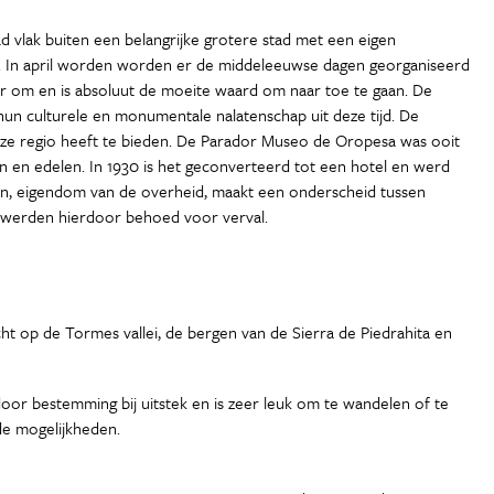
ad vlak buiten een belangrijke grotere stad met een eigen
jd. In april worden worden er de middeleeuwse dagen georganiseerd
eter om en is absoluut de moeite waard om naar toe te gaan. De
n hun culturele en monumentale nalatenschap uit deze tijd. De
deze regio heeft te bieden. De Parador Museo de Oropesa was ooit
n en edelen. In 1930 is het geconverteerd tot een hotel en werd
eten, eigendom van de overheid, maakt een onderscheid tussen
s werden hierdoor behoed voor verval.
t op de Tormes vallei, de bergen van de Sierra de Piedrahita en
door bestemming bij uitstek en is zeer leuk om te wandelen of te
 de mogelijkheden.