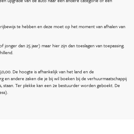
 een upgrade van de auto naar een andere categorie of een
 je rijbewijs te hebben en deze moet op het moment van afhalen van
of jonger dan 25 jaar) maar hier zijn dan toeslagen van toepassing.
illend.
50,00. De hoogte is afhankelijk van het land en de
g en andere zaken die je bij wil boeken bij de verhuurmaatschappij
s, staan. Ter plekke kan een 2e bestuurder worden geboekt. De
ess).