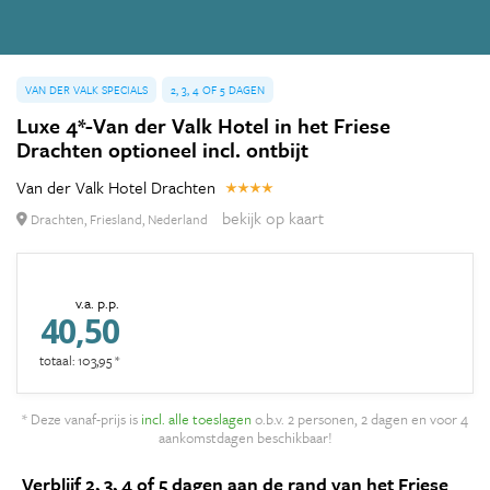
VAN DER VALK SPECIALS
2, 3, 4 OF 5 DAGEN
Luxe 4*-Van der Valk Hotel in het Friese
Drachten optioneel incl. ontbijt
Van der Valk Hotel Drachten
bekijk op kaart
Drachten, Friesland, Nederland
v.a. p.p.
40,50
totaal: 103,95 *
* Deze vanaf-prijs is
incl. alle toeslagen
o.b.v. 2 personen, 2 dagen en voor 4
aankomstdagen beschikbaar!
Verblijf 2, 3, 4 of 5 dagen aan de rand van het Friese