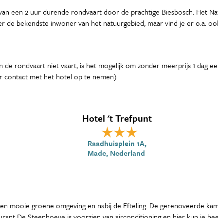
en van een 2 uur durende rondvaart door de prachtige Biesbosch. Het Na
ever de bekendste inwoner van het natuurgebied, maar vind je er o.a. o
n de rondvaart niet vaart, is het mogelijk om zonder meerprijs 1 dag ee
r contact met het hotel op te nemen)
Hotel 't Trefpunt
Raadhuisplein 1A,
Made, Nederland
 een mooie groene omgeving en nabij de Efteling. De gerenoveerde kamers
urant De Steenhoeve is voorzien van airconditioning en hier kun je hee