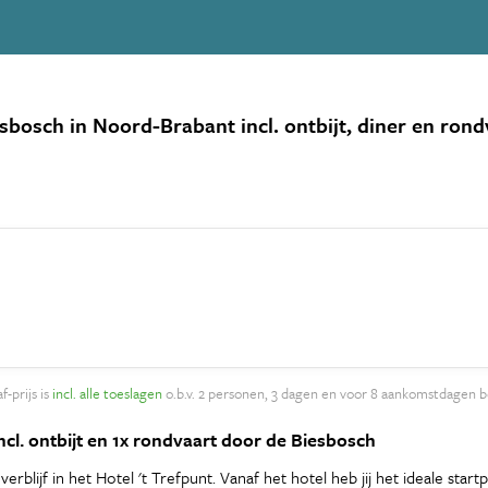
sbosch in Noord-Brabant incl. ontbijt, diner en ron
f-prijs is
incl. alle toeslagen
o.b.v. 2 personen, 3 dagen en voor 8 aankomstdagen b
ncl. ontbijt en 1x rondvaart door de Biesbosch
blijf in het Hotel 't Trefpunt. Vanaf het hotel heb jij het ideale st