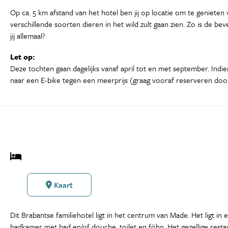
Op ca. 5 km afstand van het hotel ben jij op locatie om te geniet
verschillende soorten dieren in het wild zult gaan zien. Zo is de b
jij allemaal?
Let op:
Deze tochten gaan dagelijks vanaf april tot en met september. Indie
naar een E-bike tegen een meerprijs (graag vooraf reserveren doo
Kaart
Dit Brabantse familiehotel ligt in het centrum van Made. Het ligt in
badkamer met bad en/of douche, toilet en föhn. Het gezellige resta