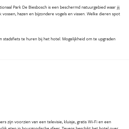
tionaal Park De Biesbosch is een beschermd natuurgebied waar jij
ok vossen, hazen en bijzondere vogels en vissen. Welke dieren spot
n stadsfiets te huren bij het hotel. Mogelijkheid om te upgraden
 zijn voorzien van een televisie, kluisje, gratis Wi-Fi en een
rlijk eten in bourgondische sfeer. Tevens beschikt het hotel over