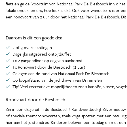
fiets en ga de 'voortuin' van Nationaal Park De Biesbosch in via het
lokale ondernemers, hoe leuk is dat. Ook voor wandelaars is er een 
een rondvaart van 2 uur door het Nationaal Park De Biesbosch. Di
Daarom is dit een goede deal
2 of 3 overnachtingen
Dagelijks uitgebreid ontbijtbuffet
1 x 2 gangendiner op dag van aankomst
1 x Rondvaart door de Biesbosch (2 uur)
Gelegen aan de rand van Nationaal Park De Biesbosch
Op loopafstand van de jachthaven van Drimmelen
Tip! Veel recreatieve mogelijkheden zoals kanoën, vissen, vogel
Rondvaart door de Biesbosch
Zin in een dagje uit in de Biesbosch? Rondvaartbedrijf Zilvermeeuw
of speciale themarondvaarten, zoals vogelspotten met een natuurgi
hier aan het juiste adres. Kinderen beleven een topdag en met een 