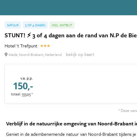
NATUUR
3 OF 4 DAGEN
INCL. ONTBIJT
STUNT! ⚡️ 3 of 4 dagen aan de rand van N.P de Bie
Hotel 't Trefpunt
bekijk op kaart
Made, Noord-Brabant, Nederland
v.a. p.p.
150,-
totaal: 333,95 *
* Deze vana
Verblijf in de natuurrijke omgeving van Noord-Brabant i
Geniet in de adembenemende natuur van Noord-Brabant tijdens je ver