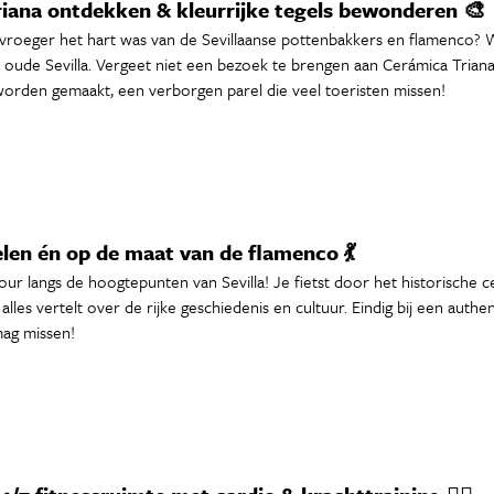
Triana ontdekken & kleurrijke tegels bewonderen 🎨
a vroeger het hart was van de Sevillaanse pottenbakkers en flamenco? Wa
t oude Sevilla. Vergeet niet een bezoek te brengen aan Cerámica Trian
worden gemaakt, een verborgen parel die veel toeristen missen!
elen én op de maat van de flamenco 💃
ur langs de hoogtepunten van Sevilla! Je fietst door het historische ce
je alles vertelt over de rijke geschiedenis en cultuur. Eindig bij een a
mag missen!