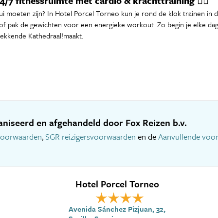
, 24/7 fitnessruimte met cardio & krachttraining 🏋️‍♂️
lui moeten zijn? In Hotel Porcel Torneo kun je rond de klok trainen in d
of pak de gewichten voor een energieke workout. Zo begin je elke dag v
wekkende Kathedraal!maakt.
niseerd en afgehandeld door Fox Reizen b.v.
voorwaarden
,
SGR reizigersvoorwaarden
en de
Aanvullende voo
Hotel Porcel Torneo
Avenida Sánchez Pizjuan, 32,