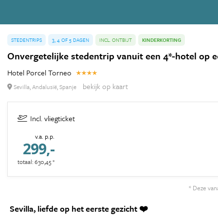
STEDENTRIPS
3, 4 OF 5 DAGEN
INCL. ONTBIJT
KINDERKORTING
Onvergetelijke stedentrip vanuit een 4*-hotel op een
Hotel Porcel Torneo
bekijk op kaart
Sevilla, Andalusië, Spanje
Incl. vliegticket
v.a. p.p.
299,-
totaal: 630,45 *
* Deze vana
Sevilla, liefde op het eerste gezicht ❤️