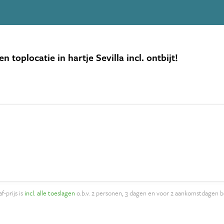
 toplocatie in hartje Sevilla incl. ontbijt!
f-prijs is
incl. alle toeslagen
o.b.v. 2 personen, 3 dagen en voor 2 aankomstdagen b