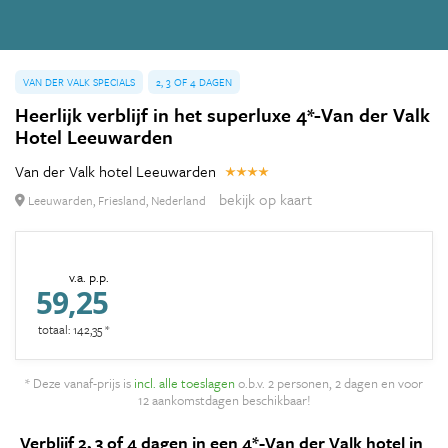
VAN DER VALK SPECIALS
2, 3 OF 4 DAGEN
Heerlijk verblijf in het superluxe 4*-Van der Valk
Hotel Leeuwarden
Van der Valk hotel Leeuwarden
bekijk op kaart
Leeuwarden, Friesland, Nederland
v.a. p.p.
59,25
totaal: 142,35 *
* Deze vanaf-prijs is
incl. alle toeslagen
o.b.v. 2 personen, 2 dagen en voor
12 aankomstdagen beschikbaar!
Verblijf 2, 3 of 4 dagen in een 4*-Van der Valk hotel in