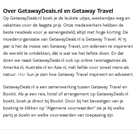
Over GetawayDeals.nl en Getaway Travel
Op GetawayDeals.nl boek je de leukste uitjes, weekendjes weg en
vakanties voor de laagste prijs. Onze medewerkers hebben de
beste reisdeals voor je samengesteld, altijd met hoge korting. De
moederorganisatie van GetawayDeals.nl is Getaway Travel. Al 15
jaar is het de missie van Getaway Travel, om iedereen te inspireren
de wereld te ontdekken, dát is wat we het liefste doen. En dat
doen we naast GetawayDeals.nl ook op online reismagazines als
Amerika.nl, Australie.nl en Azie.nl, mét liefde voor zowel mens als
natuur.
Hier
kun je zien hoe Getaway Travel inspireert en adviseert.
GetawayDeals.nl is een samenwerking tussen Getaway Travel en
Bookit. Als je een reis, hotel of arrangement op GetawayDeals.nl
boekt, boek je direct bij Bookit. Door bij het bevestigen van je
boeking te klikken op "Algemene voorwaarden" zie je bij welke
partij je boekt en welke voorwaarden van toepassing zijn.