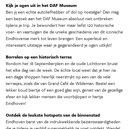
Kijk je ogen uit in het DAF Museum
Ben jij een echte autoliefhebber of dol op nostalgie? Dan mag
een bezoek aan het DAF Museum absoluut niet ontbreken
tijdens je trip. Je bewondert hier maar liefst 120 historische
voer- en vaartuigen die de unieke geschiedenis van dit iconische
Eindhovense merk tot leven brengen. Een superleuk en
interessant uitstapje waar je gegarandeerd je ogen uitkijkt!
Borrelen op een historisch terras
Rondom het 18 Septemberplein en de oude Lichttoren bruist
het elke dag van de week. De échte local weet dat je hier na
een dagje shoppen heerlijk neerstrijkt op een van de vele
terrasjes, zoals die van Grand Café de Wildeman. Bestel een
lekker koud biertje of een goed glas wijn, geniet van de gezellige
sfeer en kijk lekker mensen die voorbijlopen in hartje
Eindhoven!
Ontdek de leukste hotspots van de binnenstad
Eindhoven barst van de indrukwekkende bezienswaardigheden
die je tijdens je verblijf supermakkelijk te voet ontdekt. Wandel