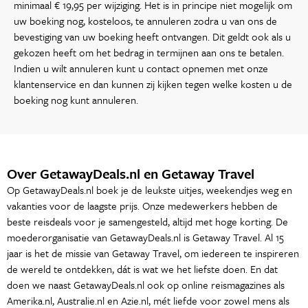
minimaal € 19,95 per wijziging. Het is in principe niet mogelijk om
uw boeking nog, kosteloos, te annuleren zodra u van ons de
bevestiging van uw boeking heeft ontvangen. Dit geldt ook als u
gekozen heeft om het bedrag in termijnen aan ons te betalen.
Indien u wilt annuleren kunt u contact opnemen met onze
klantenservice en dan kunnen zij kijken tegen welke kosten u de
boeking nog kunt annuleren.
Over GetawayDeals.nl en Getaway Travel
Op GetawayDeals.nl boek je de leukste uitjes, weekendjes weg en
vakanties voor de laagste prijs. Onze medewerkers hebben de
beste reisdeals voor je samengesteld, altijd met hoge korting. De
moederorganisatie van GetawayDeals.nl is Getaway Travel. Al 15
jaar is het de missie van Getaway Travel, om iedereen te inspireren
de wereld te ontdekken, dát is wat we het liefste doen. En dat
doen we naast GetawayDeals.nl ook op online reismagazines als
Amerika.nl, Australie.nl en Azie.nl, mét liefde voor zowel mens als