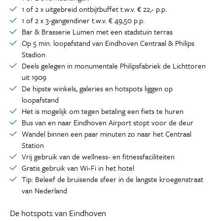
1 of 2 x uitgebreid ontbijtbuffet t.w.v. € 22,- p.p.
1 of 2 x 3-gangendiner t.w.v. € 49,50 p.p.
Bar & Brasserie Lumen met een stadstuin terras
Op 5 min. loopafstand van Eindhoven Centraal & Philips
Stadion
Deels gelegen in monumentale Philipsfabriek de Lichttoren
uit 1909
De hipste winkels, galeries en hotspots liggen op
loopafstand
Het is mogelijk om tegen betaling een fiets te huren
Bus van en naar Eindhoven Airport stopt voor de deur
Wandel binnen een paar minuten zo naar het Centraal
Station
Vrij gebruik van de wellness- en fitnessfaciliteiten
Gratis gebruik van Wi-Fi in het hotel
Tip: Beleef de bruisende sfeer in de langste kroegenstraat
van Nederland
De hotspots van Eindhoven