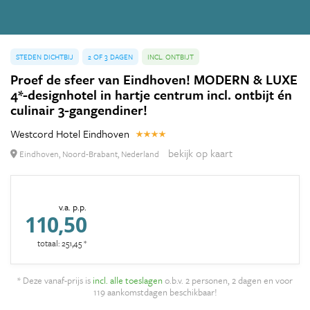
STEDEN DICHTBIJ
2 OF 3 DAGEN
INCL. ONTBIJT
Proef de sfeer van Eindhoven! MODERN & LUXE
4*-designhotel in hartje centrum incl. ontbijt én
culinair 3-gangendiner!
Westcord Hotel Eindhoven
bekijk op kaart
Eindhoven, Noord-Brabant, Nederland
v.a. p.p.
110,50
totaal: 251,45 *
* Deze vanaf-prijs is
incl. alle toeslagen
o.b.v. 2 personen, 2 dagen en voor
119 aankomstdagen beschikbaar!