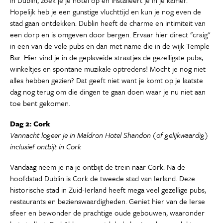
in Dublin, zoek je je hotel op en installeert je in je kamer.
Hopelijk heb je een gunstige vluchttijd en kun je nog even de
stad gaan ontdekken. Dublin heeft de charme en intimiteit van
een dorp en is omgeven door bergen. Ervaar hier direct "craig"
in een van de vele pubs en dan met name die in de wijk Temple
Bar. Hier vind je in de geplaveide straatjes de gezelligste pubs,
winkeltjes en spontane muzikale optredens! Mocht je nog niet
alles hebben gezien? Dat geeft niet want je komt op je laatste
dag nog terug om die dingen te gaan doen waar je nu niet aan
toe bent gekomen.
Dag 2: Cork
Vannacht logeer je in Maldron Hotel Shandon (of gelijkwaardig)
inclusief ontbijt in Cork
Vandaag neem je na je ontbijt de trein naar Cork. Na de
hoofdstad Dublin is Cork de tweede stad van Ierland. Deze
historische stad in Zuid-Ierland heeft mega veel gezellige pubs,
restaurants en bezienswaardigheden. Geniet hier van de Ierse
sfeer en bewonder de prachtige oude gebouwen, waaronder