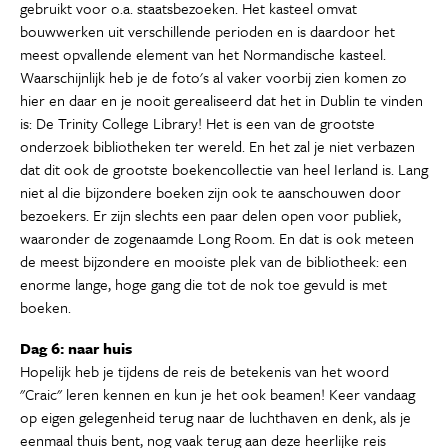
gebruikt voor o.a. staatsbezoeken. Het kasteel omvat
bouwwerken uit verschillende perioden en is daardoor het
meest opvallende element van het Normandische kasteel.
Waarschijnlijk heb je de foto's al vaker voorbij zien komen zo
hier en daar en je nooit gerealiseerd dat het in Dublin te vinden
is: De Trinity College Library! Het is een van de grootste
onderzoek bibliotheken ter wereld. En het zal je niet verbazen
dat dit ook de grootste boekencollectie van heel Ierland is. Lang
niet al die bijzondere boeken zijn ook te aanschouwen door
bezoekers. Er zijn slechts een paar delen open voor publiek,
waaronder de zogenaamde Long Room. En dat is ook meteen
de meest bijzondere en mooiste plek van de bibliotheek: een
enorme lange, hoge gang die tot de nok toe gevuld is met
boeken.
Dag 6: naar huis
Hopelijk heb je tijdens de reis de betekenis van het woord
"Craic" leren kennen en kun je het ook beamen! Keer vandaag
op eigen gelegenheid terug naar de luchthaven en denk, als je
eenmaal thuis bent, nog vaak terug aan deze heerlijke reis