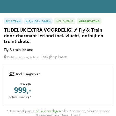
FLY & TRAIN
6, 8, 10 OF 12 DAGEN
INCL. ONTBIJT
KINDERKORTING
TIJDELIJK EXTRA VOORDELIG! ⚡ Fly & Train
door charmant Ierland incl. vlucht, ontbijt en
treintickets!
Fly & train Ierland
bekijk op kaart
Dublin, Leinster, Ierland
Incl. vliegticket
v.a. p.p.
999,-
totaal: 2030,45 *
* Deze vanaf-prijs is
incl. alle toeslagen
o.b.v. 2 personen, 6 dagen en voor
8 aankomstdagen beschikbaar!