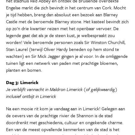
het stadhuis Red Abbey en ontdek de bruisende overdekte
Engelse markt die zich bevindt in het centrum van Cork. Mocht
je tijd hebben, breng dan absoluut een bezoek aan Blarney
Castle met de beroemde Blarney stone. Het kasteel bevindt zich
op zo'n drie kwartier reizen met het openbaar vervoer. De
legende gaat dat als je de steen kust, je welbespraakt zou
worden! Vele beroemde personen zoals Sir Winston Churchill,
Stan Laurel (terwijl Oliver Hardy beneden op hem stond te
wachten) en Sir Mick Jagger gingen je al voor. In de omliggende
tuinen ligt een netwerk van paden met prachtige bloemen,
planten en bomen.
Dag 3: Limerick
Je verblijft vannacht in Maldron Limerick (of gelijkwaardig)
inclusief ontbijt in Limerick
Na een mooie rit kom je vandaag aan in Limerick! Gelegen aan
de oevers van de prachtige rivier de Shannon is de stad
doordrenkt met geschiedenis, cultuur en ongekende charme.
Een van de meest opvallende kenmerken van de stad is het