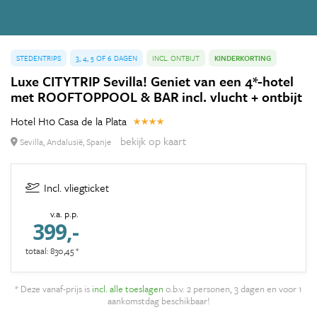
STEDENTRIPS
3, 4, 5 OF 6 DAGEN
INCL. ONTBIJT
KINDERKORTING
Luxe CITYTRIP Sevilla! Geniet van een 4*-hotel
met ROOFTOPPOOL & BAR incl. vlucht + ontbijt
Hotel H10 Casa de la Plata
bekijk op kaart
Sevilla, Andalusië, Spanje
Incl. vliegticket
v.a. p.p.
399,-
totaal: 830,45 *
* Deze vanaf-prijs is
incl. alle toeslagen
o.b.v. 2 personen, 3 dagen en voor 1
aankomstdag beschikbaar!