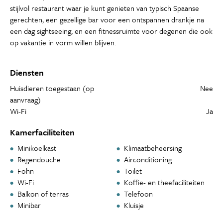
stijlvol restaurant waar je kunt genieten van typisch Spaanse
gerechten, een gezellige bar voor een ontspannen drankje na
een dag sightseeing, en een fitnessruimte voor degenen die ook
op vakantie in vorm willen blijven.
Diensten
Huisdieren toegestaan (op
Nee
aanvraag)
Wi-Fi
Ja
Kamerfaciliteiten
Minikoelkast
Klimaatbeheersing
Regendouche
Airconditioning
Föhn
Toilet
Wi-Fi
Koffie- en theefaciliteiten
Balkon of terras
Telefoon
Minibar
Kluisje