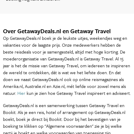
Over GetawayDeals.nl en Getaway Travel
Op GetawayDeals.nl boek je de leukste uitjes, weekendjes weg en
vakanties voor de laagste prijs. Onze medewerkers hebben de
beste reisdeals voor je samengesteld, altijd met hoge korting. De
moederorganisatie van GetawayDeals.nl is Getaway Travel. Al 15
jaar is het de missie van Getaway Travel, om iedereen te inspireren
de wereld te ontdekken, dát is wat we het liefste doen. En dat
doen we naast GetawayDeals.nl ook op online reismagazines als
Amerika.nl, Australie.nl en Azie.nl, mét liefde voor zowel mens als
natuur.
Hier
kun je zien hoe Getaway Travel inspireert en adviseert.
GetawayDeals.nl is een samenwerking tussen Getaway Travel en
Bookit. Als je een reis, hotel of arrangement op GetawayDeals.nl
boekt, boek je direct bij Bookit. Door bij het bevestigen van je
boeking te klikken op "Algemene voorwaarden" zie je bij welke
partij je boekt en welke voorwaarden van toepassing zijn.