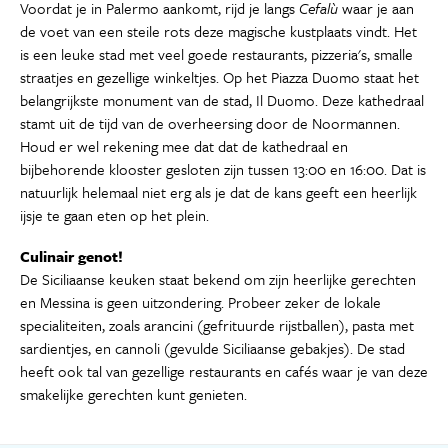
Voordat je in Palermo aankomt, rijd je langs
Cefalù
waar je aan
de voet van een steile rots deze magische kustplaats vindt. Het
is een leuke stad met veel goede restaurants, pizzeria's, smalle
straatjes en gezellige winkeltjes. Op het Piazza Duomo staat het
belangrijkste monument van de stad, Il Duomo. Deze kathedraal
stamt uit de tijd van de overheersing door de Noormannen.
Houd er wel rekening mee dat dat de kathedraal en
bijbehorende klooster gesloten zijn tussen 13:00 en 16:00. Dat is
natuurlijk helemaal niet erg als je dat de kans geeft een heerlijk
ijsje te gaan eten op het plein.
Culinair genot!
De Siciliaanse keuken staat bekend om zijn heerlijke gerechten
en Messina is geen uitzondering. Probeer zeker de lokale
specialiteiten, zoals arancini (gefrituurde rijstballen), pasta met
sardientjes, en cannoli (gevulde Siciliaanse gebakjes). De stad
heeft ook tal van gezellige restaurants en cafés waar je van deze
smakelijke gerechten kunt genieten.