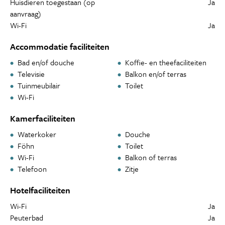
Huisdieren toegestaan (op
Ja
aanvraag)
Wi-Fi
Ja
Accommodatie faciliteiten
Bad en/of douche
Koffie- en theefaciliteiten
Televisie
Balkon en/of terras
Tuinmeubilair
Toilet
Wi-Fi
Kamerfaciliteiten
Waterkoker
Douche
Föhn
Toilet
Wi-Fi
Balkon of terras
Telefoon
Zitje
Hotelfaciliteiten
Wi-Fi
Ja
Peuterbad
Ja