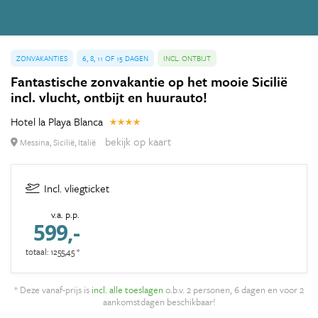
ZONVAKANTIES
6, 8, 11 OF 15 DAGEN
INCL. ONTBIJT
Fantastische zonvakantie op het mooie Sicilië
incl. vlucht, ontbijt en huurauto!
Hotel la Playa Blanca
bekijk op kaart
Messina, Sicilië, Italië
Incl. vliegticket
v.a. p.p.
599,-
totaal: 1255,45 *
* Deze vanaf-prijs is
incl. alle toeslagen
o.b.v. 2 personen, 6 dagen en voor 2
aankomstdagen beschikbaar!