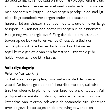
de oudste markt van de stad waar de marktkooplui elkaar vaak
al hun hele leven kennen en met veel bombarie hun vis aan de
man proberen te krijgen! Een verborgen pareltje in de stad ligt
eigenlijk grotendeels verborgen onder de bestaande
huizen...Het amfitheater is echt de moeite waard om even langs
te lopen. Je vindt het een beetje verborgen in de binnenstad.
Heb je nog wat energie over? Zorg dan dat je om 12:00 uur
boven op de klokkentoren van de Chiesa della Badia di
Sant’Agata staat! Alle kerken luiden dan hun klokken en
tegelijkertijd geniet je van een fantastisch uitzicht die je bij
helder weer zelfs de Etna laat zien.
Volledige dagtrip
Palermo (ca. 227 km)
Ja, het is een eindje rijden, maar wat is de stad de moeite
waard! De levendige stad heeft kleurrijke markten, culinaire
tradities, sfeervolle pleinen en een bijzondere architectuur. Vul
je dag met de leukste must-do's, zoals o.a. het uitzicht van de
kathedraal van Palermo, relaxen in de botanische tuin, slenteren
over de gezellige straatjes en de omgeving bewonderen.