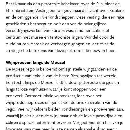
Bereikbaar via een pittoreske kabelbaan over de Rijn, biedt de
Ehrenbreitstein Vesting een ongeëvenaard uitzicht over Koblenz
en de omliggende rivierlandschappen. Deze vesting, die een rijke
geschiedenis herbergt en ooit een van de belangrijkste
verdedigingswerken van Europa was, is nu een cultureel
centrum met musea en tentoonstellingen. Wandel door de
oude muren, ontdek de verborgen gangen en leer over de
strategische betekenis van deze plek door de eeuwen heen.
Wijnproeven langs de Moezel
De Moezelregio is beroemd om zijn steile wijngaarden en de
productie van enkele van de beste Rieslingwijnen ter wereld.
Een tocht langs de Moezel leidt je door pittoreske dorpjes en
langs talloze wijnhuizen waar je kunt stoppen voor een
proeverij. Ontmoet lokale wijnmakers, leer over het
wijnproductieproces en geniet van de unieke smaken van de
regio. Veel wijnkelders bieden rondleidingen en proeverijen aan,
waarbij je niet alleen de wijn, maar ook de lokale gastvrijheid en
culinaire specialiteiten kunt ervaren. Vergeet niet een fles van je
favoriete wijn mee naar huis te nemen als smakelijk souvenir