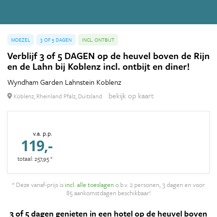
MOEZEL
3 OF 5 DAGEN
INCL. ONTBIJT
Verblijf 3 of 5 DAGEN op de heuvel boven de Rijn
en de Lahn bij Koblenz incl. ontbijt en diner!
Wyndham Garden Lahnstein Koblenz
bekijk op kaart
Koblenz, Rheinland Pfalz, Duitsland
v.a. p.p.
119,-
totaal: 257,95 *
* Deze vanaf-prijs is
incl. alle toeslagen
o.b.v. 2 personen, 3 dagen en voor
85 aankomstdagen beschikbaar!
3 of 5 dagen genieten in een hotel op de heuvel boven