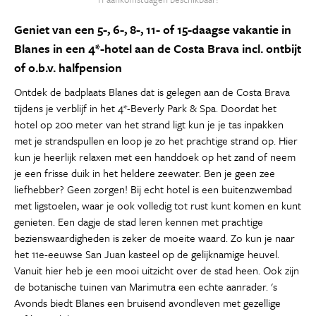
Geniet van een 5-, 6-, 8-, 11- of 15-daagse vakantie in
Blanes in een 4*-hotel aan de Costa Brava incl. ontbijt
of o.b.v. halfpension
Ontdek de badplaats Blanes dat is gelegen aan de Costa Brava
tijdens je verblijf in het 4*-Beverly Park & Spa. Doordat het
hotel op 200 meter van het strand ligt kun je je tas inpakken
met je strandspullen en loop je zo het prachtige strand op. Hier
kun je heerlijk relaxen met een handdoek op het zand of neem
je een frisse duik in het heldere zeewater. Ben je geen zee
liefhebber? Geen zorgen! Bij echt hotel is een buitenzwembad
met ligstoelen, waar je ook volledig tot rust kunt komen en kunt
genieten. Een dagje de stad leren kennen met prachtige
bezienswaardigheden is zeker de moeite waard. Zo kun je naar
het 11e-eeuwse San Juan kasteel op de gelijknamige heuvel.
Vanuit hier heb je een mooi uitzicht over de stad heen. Ook zijn
de botanische tuinen van Marimutra een echte aanrader. 's
Avonds biedt Blanes een bruisend avondleven met gezellige