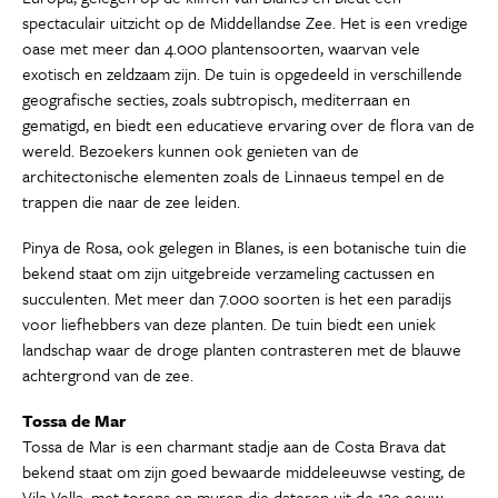
spectaculair uitzicht op de Middellandse Zee. Het is een vredige
oase met meer dan 4.000 plantensoorten, waarvan vele
exotisch en zeldzaam zijn. De tuin is opgedeeld in verschillende
geografische secties, zoals subtropisch, mediterraan en
gematigd, en biedt een educatieve ervaring over de flora van de
wereld. Bezoekers kunnen ook genieten van de
architectonische elementen zoals de Linnaeus tempel en de
trappen die naar de zee leiden.
Pinya de Rosa, ook gelegen in Blanes, is een botanische tuin die
bekend staat om zijn uitgebreide verzameling cactussen en
succulenten. Met meer dan 7.000 soorten is het een paradijs
voor liefhebbers van deze planten. De tuin biedt een uniek
landschap waar de droge planten contrasteren met de blauwe
achtergrond van de zee.
Tossa de Mar
Tossa de Mar is een charmant stadje aan de Costa Brava dat
bekend staat om zijn goed bewaarde middeleeuwse vesting, de
Vila Vella, met torens en muren die dateren uit de 12e eeuw.