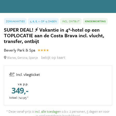
ZONVAKANTIES
5, 6, 8, 11 OF 15 DAGEN
INCL. ONTBIJT
KINDERKORTING
SUPER DEAL! ⚡ Vakantie in 4*-hotel op een
TOPLOCATIE aan de Costa Brava incl. vlucht,
transfer, ontbijt
Beverly Park & Spa
bekijk op kaart
Blanes, Gerona, Spanje
Incl. vliegticket
v.a. p.p.
349,-
totaal: 741,95 *
* Deze vanaf-prijs is
incl. alle toeslagen
o.b.v. 2 personen, 5 dagen en voor
11 aankomstdagen beschikbaar!