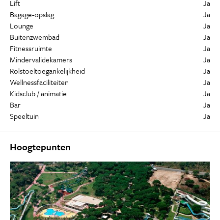
Lift
Ja
Bagage-opslag
Ja
Lounge
Ja
Buitenzwembad
Ja
Fitnessruimte
Ja
Mindervalidekamers
Ja
Rolstoeltoegankelijkheid
Ja
Wellnessfaciliteiten
Ja
Kidsclub / animatie
Ja
Bar
Ja
Speeltuin
Ja
Hoogtepunten