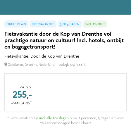
SINGLE DEALS
FIETSVAKANTIES
3 OF 5 DAGEN
INCL. ONTBIJT
Fietsvakantie door de Kop van Drenthe vol
prachtige natuur en cultuur! Incl. hotels, ontbijt
en bagagetransport!
Fietsvakantie: Door de Kop van Drenthe
bekijk op kaart
Zuidlaren, Drenthe, Nederland
v.a. p.p.
255,-
totaal: 541,95 *
* Deze vanaf-prijs is
incl. alle toeslagen
o.b.v. 2 personen, 3 dagen en voor
26 aankomstdagen beschikbaar!