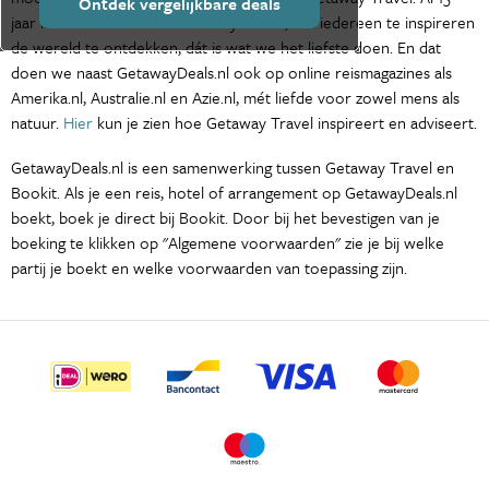
Ontdek vergelijkbare deals
jaar is het de missie van Getaway Travel, om iedereen te inspireren
de wereld te ontdekken, dát is wat we het liefste doen. En dat
doen we naast GetawayDeals.nl ook op online reismagazines als
Amerika.nl, Australie.nl en Azie.nl, mét liefde voor zowel mens als
natuur.
Hier
kun je zien hoe Getaway Travel inspireert en adviseert.
GetawayDeals.nl is een samenwerking tussen Getaway Travel en
Bookit. Als je een reis, hotel of arrangement op GetawayDeals.nl
boekt, boek je direct bij Bookit. Door bij het bevestigen van je
boeking te klikken op "Algemene voorwaarden" zie je bij welke
partij je boekt en welke voorwaarden van toepassing zijn.