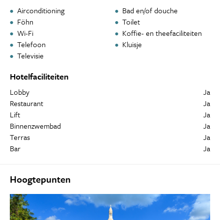
Airconditioning
Bad en/of douche
Föhn
Toilet
Wi-Fi
Koffie- en theefaciliteiten
Telefoon
Kluisje
Televisie
Hotelfaciliteiten
Lobby
Ja
Restaurant
Ja
Lift
Ja
Binnenzwembad
Ja
Terras
Ja
Bar
Ja
Hoogtepunten