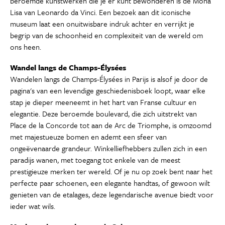
beroemde kunstwerken die je er kunt bewonderen is de Mona
Lisa van Leonardo da Vinci. Een bezoek aan dit iconische
museum laat een onuitwisbare indruk achter en verrijkt je
begrip van de schoonheid en complexiteit van de wereld om
ons heen.
Wandel langs de Champs-Élysées
Wandelen langs de Champs-Élysées in Parijs is alsof je door de
pagina's van een levendige geschiedenisboek loopt, waar elke
stap je dieper meeneemt in het hart van Franse cultuur en
elegantie. Deze beroemde boulevard, die zich uitstrekt van
Place de la Concorde tot aan de Arc de Triomphe, is omzoomd
met majestueuze bomen en ademt een sfeer van
ongeëvenaarde grandeur. Winkelliefhebbers zullen zich in een
paradijs wanen, met toegang tot enkele van de meest
prestigieuze merken ter wereld. Of je nu op zoek bent naar het
perfecte paar schoenen, een elegante handtas, of gewoon wilt
genieten van de etalages, deze legendarische avenue biedt voor
ieder wat wils.