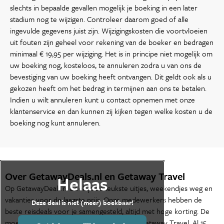
slechts in bepaalde gevallen mogelijk je boeking in een later
stadium nog te wijzigen. Controleer daarom goed of alle
ingevulde gegevens juist zijn. Wijzigingskosten die voortvloeien
uit fouten zijn geheel voor rekening van de boeker en bedragen
minimaal € 19,95 per wijziging. Het is in principe niet mogelijk om
uw boeking nog, kosteloos, te annuleren zodra u van ons de
bevestiging van uw boeking heeft ontvangen. Dit geldt ook als u
gekozen heeft om het bedrag in termijnen aan ons te betalen.
Indien u wilt annuleren kunt u contact opnemen met onze
klantenservice en dan kunnen zij kijken tegen welke kosten u de
boeking nog kunt annuleren.
Over GetawayDeals.nl en Getaway Travel
Helaas
Op GetawayDeals.nl boek je de leukste uitjes, weekendjes weg en
vakanties voor de laagste prijs. Onze medewerkers hebben de
Deze deal is niet (meer) boekbaar!
beste reisdeals voor je samengesteld, altijd met hoge korting. De
moederorganisatie van GetawayDeals.nl is Getaway Travel. Al 15