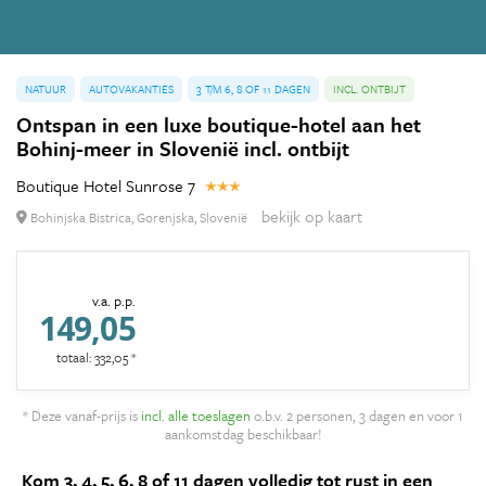
NATUUR
AUTOVAKANTIES
3 T/M 6, 8 OF 11 DAGEN
INCL. ONTBIJT
Ontspan in een luxe boutique-hotel aan het
Bohinj-meer in Slovenië incl. ontbijt
Boutique Hotel Sunrose 7
bekijk op kaart
Bohinjska Bistrica, Gorenjska, Slovenië
v.a. p.p.
149,05
totaal: 332,05 *
* Deze vanaf-prijs is
incl. alle toeslagen
o.b.v. 2 personen, 3 dagen en voor 1
aankomstdag beschikbaar!
Kom 3, 4, 5, 6, 8 of 11 dagen volledig tot rust in een