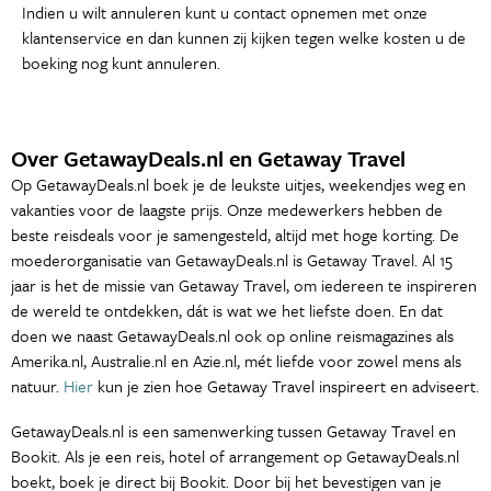
Indien u wilt annuleren kunt u contact opnemen met onze
klantenservice en dan kunnen zij kijken tegen welke kosten u de
boeking nog kunt annuleren.
Over GetawayDeals.nl en Getaway Travel
Op GetawayDeals.nl boek je de leukste uitjes, weekendjes weg en
vakanties voor de laagste prijs. Onze medewerkers hebben de
beste reisdeals voor je samengesteld, altijd met hoge korting. De
moederorganisatie van GetawayDeals.nl is Getaway Travel. Al 15
jaar is het de missie van Getaway Travel, om iedereen te inspireren
de wereld te ontdekken, dát is wat we het liefste doen. En dat
doen we naast GetawayDeals.nl ook op online reismagazines als
Amerika.nl, Australie.nl en Azie.nl, mét liefde voor zowel mens als
natuur.
Hier
kun je zien hoe Getaway Travel inspireert en adviseert.
GetawayDeals.nl is een samenwerking tussen Getaway Travel en
Bookit. Als je een reis, hotel of arrangement op GetawayDeals.nl
boekt, boek je direct bij Bookit. Door bij het bevestigen van je