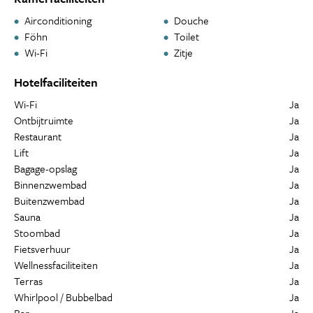
Airconditioning
Douche
Föhn
Toilet
Wi-Fi
Zitje
Hotelfaciliteiten
Wi-Fi
Ja
Ontbijtruimte
Ja
Restaurant
Ja
Lift
Ja
Bagage-opslag
Ja
Binnenzwembad
Ja
Buitenzwembad
Ja
Sauna
Ja
Stoombad
Ja
Fietsverhuur
Ja
Wellnessfaciliteiten
Ja
Terras
Ja
Whirlpool / Bubbelbad
Ja