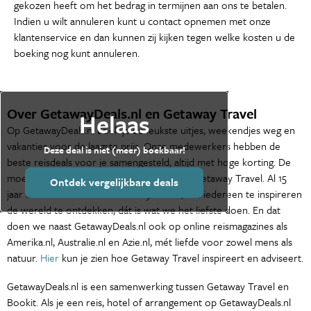
gekozen heeft om het bedrag in termijnen aan ons te betalen.
Indien u wilt annuleren kunt u contact opnemen met onze
klantenservice en dan kunnen zij kijken tegen welke kosten u de
boeking nog kunt annuleren.
Over GetawayDeals.nl en Getaway Travel
Helaas
Op GetawayDeals.nl boek je de leukste uitjes, weekendjes weg en
vakanties voor de laagste prijs. Onze medewerkers hebben de
Deze deal is niet (meer) boekbaar!
beste reisdeals voor je samengesteld, altijd met hoge korting. De
moederorganisatie van GetawayDeals.nl is Getaway Travel. Al 15
Ontdek vergelijkbare deals
jaar is het de missie van Getaway Travel, om iedereen te inspireren
de wereld te ontdekken, dát is wat we het liefste doen. En dat
doen we naast GetawayDeals.nl ook op online reismagazines als
Amerika.nl, Australie.nl en Azie.nl, mét liefde voor zowel mens als
natuur.
Hier
kun je zien hoe Getaway Travel inspireert en adviseert.
GetawayDeals.nl is een samenwerking tussen Getaway Travel en
Bookit. Als je een reis, hotel of arrangement op GetawayDeals.nl