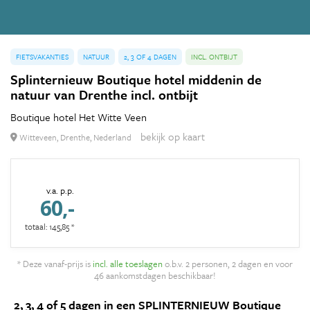
FIETSVAKANTIES
NATUUR
2, 3 OF 4 DAGEN
INCL. ONTBIJT
Splinternieuw Boutique hotel middenin de
natuur van Drenthe incl. ontbijt
Boutique hotel Het Witte Veen
bekijk op kaart
Witteveen, Drenthe, Nederland
v.a. p.p.
60,-
totaal: 145,85 *
* Deze vanaf-prijs is
incl. alle toeslagen
o.b.v. 2 personen, 2 dagen en voor
46 aankomstdagen beschikbaar!
2, 3, 4 of 5 dagen in een SPLINTERNIEUW Boutique