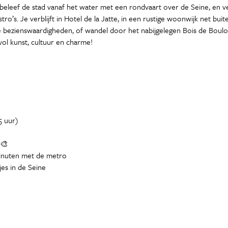
eleef de stad vanaf het water met een rondvaart over de Seine, en ve
tro’s. Je verblijft in Hotel de la Jatte, in een rustige woonwijk net bui
lle bezienswaardigheden, of wandel door het nabijgelegen Bois de Bou
vol kunst, cultuur en charme!
5 uur)
 🎨
minuten met de metro
jes in de Seine