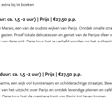
 extra bij te boeken
: ca. 1,5 -2 uur) | Prijs | €27,50 p.p.
 Marais, een van de oudste wijken van Parijs. Ontdek smalle stra
zien. Proef lokale delicatessen en geniet van de Parijse sfeer in
 van deze wijk. Deze tour laat je verliefd worden op het authenti
r: ca. 1,5 -2 uur) | Prijs | €27,50 p.p.
tre, een wijk vol kunstenaars en schilderachtige straatjes. B
van het uitzicht over Parijs en ontdek levendige pleinen en cafés
 Deze tour laat de creatieve kant van Parijs tot leven komen.