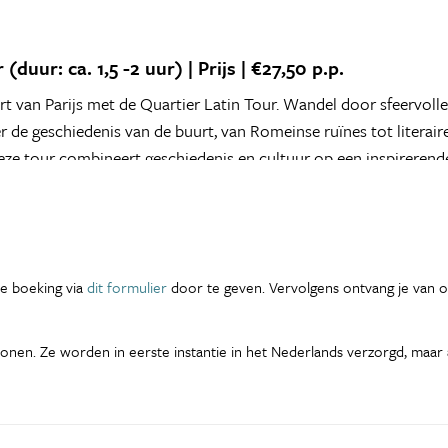
(duur: ca. 1,5 -2 uur) | Prijs | €27,50 p.p.
art van Parijs met de Quartier Latin Tour. Wandel door sfeervolle
er de geschiedenis van de buurt, van Romeinse ruïnes tot literaire
eze tour combineert geschiedenis en cultuur op een inspirerend
 je boeking via
dit formulier
door te geven. Vervolgens ontvang je van on
en. Ze worden in eerste instantie in het Nederlands verzorgd, maar al