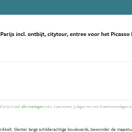
Parijs incl. ontbijt, citytour, entree voor het Pica
f-prijs is
incl. alle toeslagen
o.b.v. 2 personen, 3 dagen en voor 6 aankomstdagen b
!
gen prikkelt. Slenter langs schilderachtige boulevards, bewonder de ma