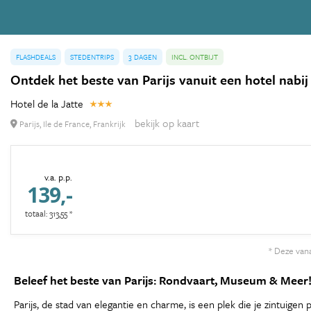
FLASHDEALS
STEDENTRIPS
3 DAGEN
INCL. ONTBIJT
Ontdek het beste van Parijs vanuit een hotel nabij 
Hotel de la Jatte
bekijk op kaart
Parijs, Ile de France, Frankrijk
v.a. p.p.
139,-
totaal: 313,55 *
* Deze vana
Beleef het beste van Parijs: Rondvaart, Museum & Meer
Parijs, de stad van elegantie en charme, is een plek die je zintui