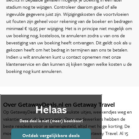
stadium nog te wijzigen. Controleer daarom goed of alle
ingevulde gegevens juist zijn. Wijzigingskosten die voortvloeien
uit fouten zijn geheel voor rekening van de boeker en bedragen
minimaal € 19,95 per wijziging. Het is in principe niet mogelijk om
uw boeking nog, kosteloos, te annuleren zodra u van ons de
bevestiging van uw boeking heeft ontvangen. Dit geldt ook als u
gekozen heeft om het bedrag in termijnen aan ons te betalen.
Indien u wilt annuleren kunt u contact opnemen met onze
klantenservice en dan kunnen zij kijken tegen welke kosten u de
boeking nog kunt annuleren.
Over GetawayDeals.nl en Getaway Travel
Helaas
Op GetawayDeals.nl boek je de leukste uitjes, weekendjes weg en
vakanties voor de laagste prijs. Onze medewerkers hebben de
Deze deal is niet (meer) boekbaar!
beste reisdeals voor je samengesteld, altijd met hoge korting. De
moederorganisatie van GetawayDeals.nl is Getaway Travel. Al 15
Ontdek vergelijkbare deals