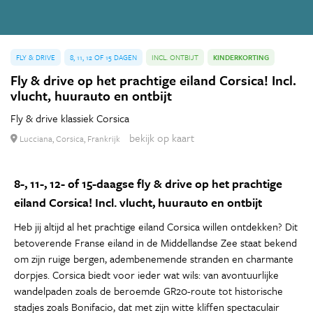
FLY & DRIVE
8, 11, 12 OF 15 DAGEN
INCL. ONTBIJT
KINDERKORTING
Fly & drive op het prachtige eiland Corsica! Incl.
vlucht, huurauto en ontbijt
Fly & drive klassiek Corsica
bekijk op kaart
Lucciana, Corsica, Frankrijk
8-, 11-, 12- of 15-daagse fly & drive op het prachtige
eiland Corsica! Incl. vlucht, huurauto en ontbijt
Heb jij altijd al het prachtige eiland Corsica willen ontdekken? Dit
betoverende Franse eiland in de Middellandse Zee staat bekend
om zijn ruige bergen, adembenemende stranden en charmante
dorpjes. Corsica biedt voor ieder wat wils: van avontuurlijke
wandelpaden zoals de beroemde GR20-route tot historische
stadjes zoals Bonifacio, dat met zijn witte kliffen spectaculair