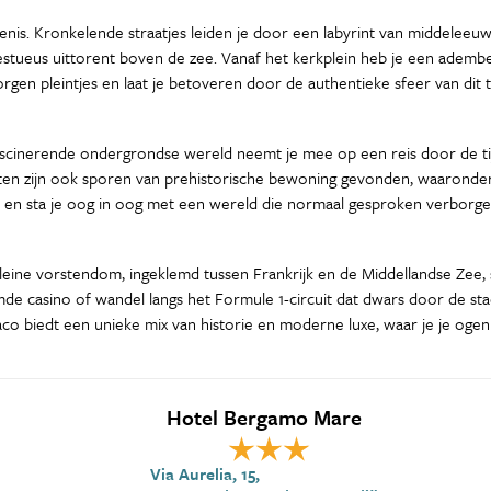
denis. Kronkelende straatjes leiden je door een labyrint van middelee
ajestueus uittorent boven de zee. Vanaf het kerkplein heb je een ade
n pleintjes en laat je betoveren door de authentieke sfeer van dit tij
e fascinerende ondergrondse wereld neemt je mee op een reis door de t
ten zijn ook sporen van prehistorische bewoning gevonden, waaronde
 en sta je oog in oog met een wereld die normaal gesproken verborgen 
 kleine vorstendom, ingeklemd tussen Frankrijk en de Middellandse Zee
 casino of wandel langs het Formule 1-circuit dat dwars door de stad l
o biedt een unieke mix van historie en moderne luxe, waar je je ogen u
Hotel Bergamo Mare
Via Aurelia, 15,