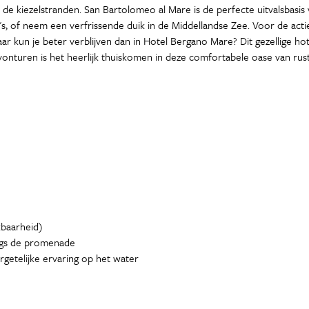
de kiezelstranden. San Bartolomeo al Mare is de perfecte uitvalsbasis v
ia's, of neem een verfrissende duik in de Middellandse Zee. Voor de act
r kun je beter verblijven dan in Hotel Bergano Mare? Dit gezellige hot
 avonturen is het heerlijk thuiskomen in deze comfortabele oase van ru
kbaarheid)
ngs de promenade
rgetelijke ervaring op het water