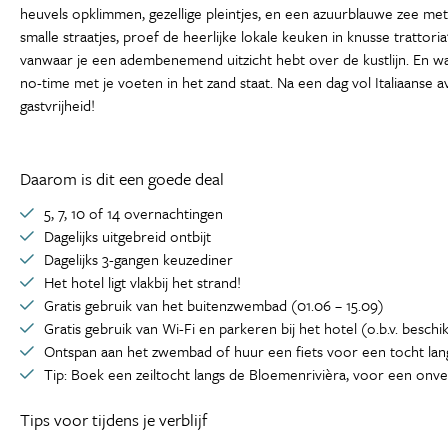
heuvels opklimmen, gezellige pleintjes, en een azuurblauwe zee met 
smalle straatjes, proef de heerlijke lokale keuken in knusse trattor
vanwaar je een adembenemend uitzicht hebt over de kustlijn. En waa
no-time met je voeten in het zand staat. Na een dag vol Italiaanse
gastvrijheid!
Daarom is dit een goede deal
5, 7, 10 of 14 overnachtingen
Dagelijks uitgebreid ontbijt
Dagelijks 3-gangen keuzediner
Het hotel ligt vlakbij het strand!
Gratis gebruik van het buitenzwembad (01.06 – 15.09)
Gratis gebruik van Wi-Fi en parkeren bij het hotel (o.b.v. beschi
Ontspan aan het zwembad of huur een fiets voor een tocht la
Tip: Boek een zeiltocht langs de Bloemenrivièra, voor een onve
Tips voor tijdens je verblijf