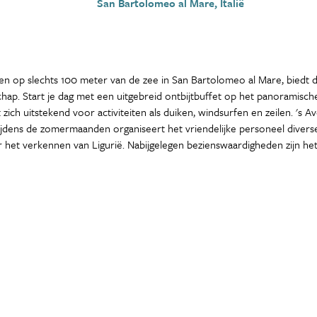
San Bartolomeo al Mare, Italië
en op slechts 100 meter van de zee in San Bartolomeo al Mare, biedt di
hap. Start je dag met een uitgebreid ontbijtbuffet op het panoramisc
ch uitstekend voor activiteiten als duiken, windsurfen en zeilen. 's Av
ijdens de zomermaanden organiseert het vriendelijke personeel diverse 
het verkennen van Ligurië. Nabijgelegen bezienswaardigheden zijn het