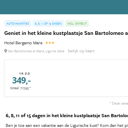
AUTOVAKANTIES
6, 8, 11 OF 15 DAGEN
INCL. ONTBIJT
Geniet in het kleine kustplaatsje San Bartolomeo al
Hotel Bergamo Mare
bekijk op kaart
San Bartolomeo al Mare, Ligurië, Italië
v.a. p.p.
349,-
totaal: 717,95 *
* Deze vanaf
6, 8, 11 of 15 dagen in het kleine kustplaatsje San Bartol
Ben je toe aan een vakantie aan de Ligurische kust? Kom dan het pit