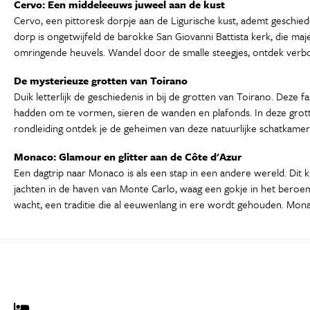
Cervo: Een middeleeuws juweel aan de kust
Cervo, een pittoresk dorpje aan de Ligurische kust, ademt geschie
dorp is ongetwijfeld de barokke San Giovanni Battista kerk, die m
omringende heuvels. Wandel door de smalle steegjes, ontdek verborge
De mysterieuze grotten van Toirano
Duik letterlijk de geschiedenis in bij de grotten van Toirano. Dez
hadden om te vormen, sieren de wanden en plafonds. In deze grot
rondleiding ontdek je de geheimen van deze natuurlijke schatkamer
Monaco: Glamour en glitter aan de Côte d'Azur
Een dagtrip naar Monaco is als een stap in een andere wereld. Dit
jachten in de haven van Monte Carlo, waag een gokje in het beroemde
wacht, een traditie die al eeuwenlang in ere wordt gehouden. Monac