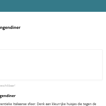
gangendiner
beschikbaar!
angendiner
ntieke Italiaanse sfeer. Denk aan kleurrijke huisjes die tegen de