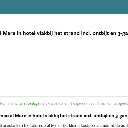
 Mare in hotel vlakbij het strand incl. ontbijt en 3-
-prijs is
incl. alle toeslagen
o.b.v. 2 personen, 6 dagen en voor 79 aankomstdagen 
omeo al Mare in hotel vlakbij het strand incl. ontbijt en 3-g
toreske San Bartolomeo al Mare! Dit kleine kustplaatsje ademt de authe