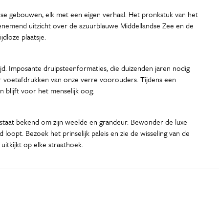
uwse gebouwen, elk met een eigen verhaal. Het pronkstuk van het
mbenemend uitzicht over de azuurblauwe Middellandse Zee en de
dloze plaatsje.
ijd. Imposante druipsteenformaties, die duizenden jaren nodig
r voetafdrukken van onze verre voorouders. Tijdens een
blijft voor het menselijk oog.
, staat bekend om zijn weelde en grandeur. Bewonder de luxe
oopt. Bezoek het prinselijk paleis en zie de wisseling van de
itkijkt op elke straathoek.