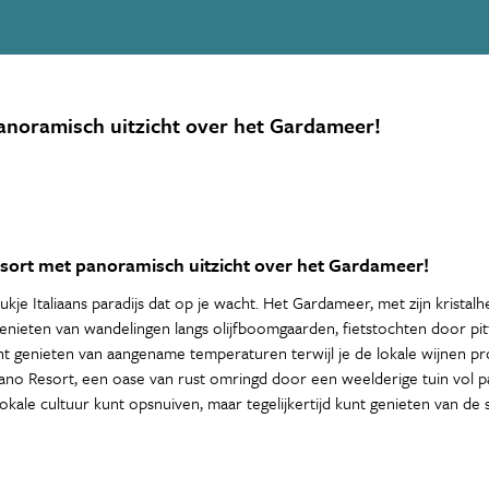
anoramisch uitzicht over het Gardameer!
resort met panoramisch uitzicht over het Gardameer!
stukje Italiaans paradijs dat op je wacht. Het Gardameer, met zijn kri
enieten van wandelingen langs olijfboomgaarden, fietstochten door pi
t genieten van aangename temperaturen terwijl je de lokale wijnen pro
Poiano Resort, een oase van rust omringd door een weelderige tuin vol p
kale cultuur kunt opsnuiven, maar tegelijkertijd kunt genieten van de s