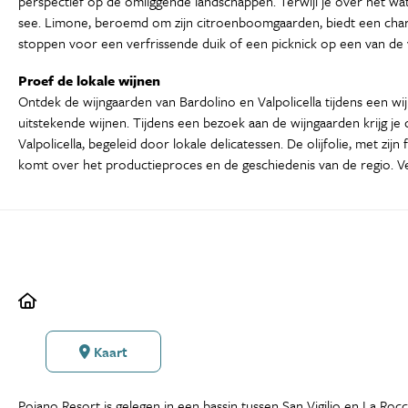
perspectief op de omliggende landschappen. Terwijl je over het wate
see. Limone, beroemd om zijn citroenboomgaarden, biedt een char
stoppen voor een verfrissende duik of een picknick op een van de ve
Proef de lokale wijnen
Ontdek de wijngaarden van Bardolino en Valpolicella tijdens een wij
uitstekende wijnen. Tijdens een bezoek aan de wijngaarden krijg j
Valpolicella, begeleid door lokale delicatessen. De olijfolie, met zi
komt over het productieproces en de geschiedenis van de regio. Ve
Kaart
Poiano Resort is gelegen in een bassin tussen San Vigilio en La Ro