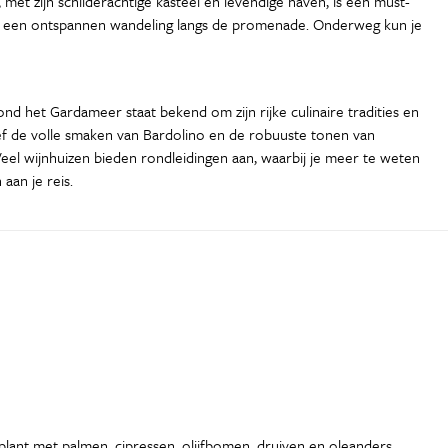
met zijn schilderachtige kasteel en levendige haven, is een must-
van een ontspannen wandeling langs de promenade. Onderweg kun je
ond het Gardameer staat bekend om zijn rijke culinaire tradities en
oef de volle smaken van Bardolino en de robuuste tonen van
d. Veel wijnhuizen bieden rondleidingen aan, waarbij je meer te weten
aan je reis.
plant met palmen, cipressen, olijfbomen, druiven en oleanders,