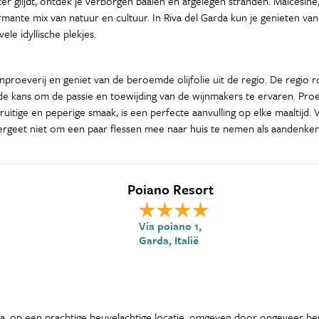
r glijdt, ontdek je verborgen baaien en afgelegen stranden. Malcesine, 
mante mix van natuur en cultuur. In Riva del Garda kun je genieten 
le idyllische plekjes.
nproeverij en geniet van de beroemde olijfolie uit de regio. De regio r
e de kans om de passie en toewijding van de wijnmakers te ervaren. Pr
jn fruitige en peperige smaak, is een perfecte aanvulling op elke maaltij
rgeet niet om een paar flessen mee naar huis te nemen als aandenken 
Poiano Resort
Via poiano 1,
Garda, Italië
cca, op een prachtige heuvelachtige locatie, omgeven door ongeveer be