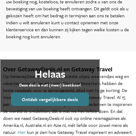
uw boeking nog, kosteloos, te annuleren zodra u van ons de
bevestiging van uw boeking heeft ontvangen. Dit geldt ook als u
gekozen heeft om het bedrag in termijnen aan ons te betalen.
Indien u wilt annuleren kunt u contact opnemen met onze
klantenservice en dan kunnen zij kijken tegen welke kosten u de
boeking nog kunt annuleren.
Over GetawayDeals.nl en Getaway Travel
Helaas
Op GetawayDeals.nl boek je de leukste uitjes, weekendjes weg en
vakanties voor de laagste prijs. Onze medewerkers hebben de
Deze deal is niet (meer) boekbaar!
beste reisdeals voor je samengesteld, altijd met hoge korting. De
moederorganisatie van GetawayDeals.nl is Getaway Travel. Al 15
Ontdek vergelijkbare deals
jaar is het de missie van Getaway Travel, om iedereen te inspireren
de wereld te ontdekken, dát is wat we het liefste doen. En dat
doen we naast GetawayDeals.nl ook op online reismagazines als
Amerika.nl, Australie.nl en Azie.nl, mét liefde voor zowel mens als
natuur.
Hier
kun je zien hoe Getaway Travel inspireert en adviseert.