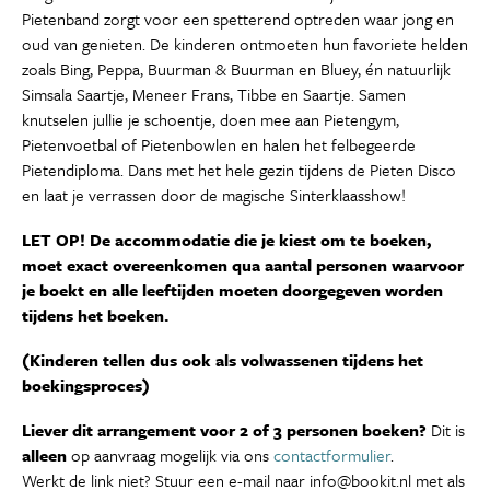
Pietenband zorgt voor een spetterend optreden waar jong en
oud van genieten. De kinderen ontmoeten hun favoriete helden
zoals Bing, Peppa, Buurman & Buurman en Bluey, én natuurlijk
Simsala Saartje, Meneer Frans, Tibbe en Saartje. Samen
knutselen jullie je schoentje, doen mee aan Pietengym,
Pietenvoetbal of Pietenbowlen en halen het felbegeerde
Pietendiploma. Dans met het hele gezin tijdens de Pieten Disco
en laat je verrassen door de magische Sinterklaasshow!
LET OP! De accommodatie die je kiest om te boeken,
moet exact overeenkomen qua aantal personen waarvoor
je boekt en alle leeftijden moeten doorgegeven worden
tijdens het boeken.
(Kinderen tellen dus ook als volwassenen tijdens het
boekingsproces)
Liever dit arrangement voor 2 of 3 personen boeken?
Dit is
alleen
op aanvraag mogelijk via ons
contactformulier
.
Werkt de link niet? Stuur een e-mail naar info@bookit.nl met als