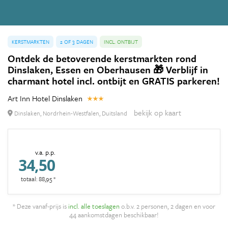
KERSTMARKTEN
2 OF 3 DAGEN
INCL. ONTBIJT
Ontdek de betoverende kerstmarkten rond
Dinslaken, Essen en Oberhausen 🎁 Verblijf in
charmant hotel incl. ontbijt en GRATIS parkeren!
Art Inn Hotel Dinslaken
bekijk op kaart
Dinslaken, Nordrhein-Westfalen, Duitsland
v.a. p.p.
34,50
totaal: 88,95 *
* Deze vanaf-prijs is
incl. alle toeslagen
o.b.v. 2 personen, 2 dagen en voor
44 aankomstdagen beschikbaar!