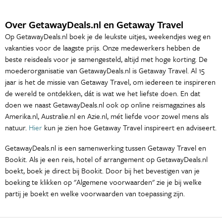
Over GetawayDeals.nl en Getaway Travel
Op GetawayDeals.nl boek je de leukste uitjes, weekendjes weg en
vakanties voor de laagste prijs. Onze medewerkers hebben de
beste reisdeals voor je samengesteld, altijd met hoge korting. De
moederorganisatie van GetawayDeals.nl is Getaway Travel. Al 15
jaar is het de missie van Getaway Travel, om iedereen te inspireren
de wereld te ontdekken, dát is wat we het liefste doen. En dat
doen we naast GetawayDeals.nl ook op online reismagazines als
Amerika.nl, Australie.nl en Azie.nl, mét liefde voor zowel mens als
natuur.
Hier
kun je zien hoe Getaway Travel inspireert en adviseert.
GetawayDeals.nl is een samenwerking tussen Getaway Travel en
Bookit. Als je een reis, hotel of arrangement op GetawayDeals.nl
boekt, boek je direct bij Bookit. Door bij het bevestigen van je
boeking te klikken op "Algemene voorwaarden" zie je bij welke
partij je boekt en welke voorwaarden van toepassing zijn.