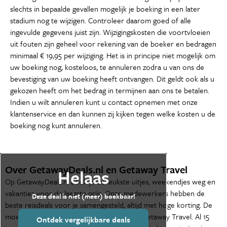
slechts in bepaalde gevallen mogelijk je boeking in een later
stadium nog te wijzigen. Controleer daarom goed of alle
ingevulde gegevens juist zijn. Wijzigingskosten die voortvloeien
uit fouten zijn geheel voor rekening van de boeker en bedragen
minimaal € 19,95 per wijziging. Het is in principe niet mogelijk om
uw boeking nog, kosteloos, te annuleren zodra u van ons de
bevestiging van uw boeking heeft ontvangen. Dit geldt ook als u
gekozen heeft om het bedrag in termijnen aan ons te betalen.
Indien u wilt annuleren kunt u contact opnemen met onze
klantenservice en dan kunnen zij kijken tegen welke kosten u de
boeking nog kunt annuleren.
Over GetawayDeals.nl en Getaway Travel
Helaas
Op GetawayDeals.nl boek je de leukste uitjes, weekendjes weg en
vakanties voor de laagste prijs. Onze medewerkers hebben de
Deze deal is niet (meer) boekbaar!
beste reisdeals voor je samengesteld, altijd met hoge korting. De
moederorganisatie van GetawayDeals.nl is Getaway Travel. Al 15
Ontdek vergelijkbare deals