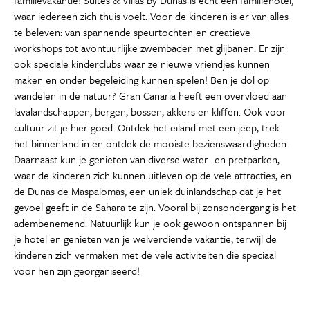
familievakantie! Suites & Villas by Dunas is echt een familiehotel,
waar iedereen zich thuis voelt. Voor de kinderen is er van alles
te beleven: van spannende speurtochten en creatieve
workshops tot avontuurlijke zwembaden met glijbanen. Er zijn
ook speciale kinderclubs waar ze nieuwe vriendjes kunnen
maken en onder begeleiding kunnen spelen! Ben je dol op
wandelen in de natuur? Gran Canaria heeft een overvloed aan
lavalandschappen, bergen, bossen, akkers en kliffen. Ook voor
cultuur zit je hier goed. Ontdek het eiland met een jeep, trek
het binnenland in en ontdek de mooiste bezienswaardigheden.
Daarnaast kun je genieten van diverse water- en pretparken,
waar de kinderen zich kunnen uitleven op de vele attracties, en
de Dunas de Maspalomas, een uniek duinlandschap dat je het
gevoel geeft in de Sahara te zijn. Vooral bij zonsondergang is het
adembenemend. Natuurlijk kun je ook gewoon ontspannen bij
je hotel en genieten van je welverdiende vakantie, terwijl de
kinderen zich vermaken met de vele activiteiten die speciaal
voor hen zijn georganiseerd!