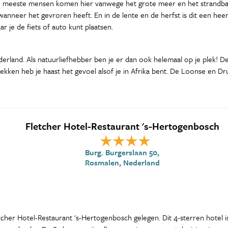
De meeste mensen komen hier vanwege het grote meer en het strandbad
wanneer het gevroren heeft. En in de lente en de herfst is dit een he
r je de fiets of auto kunt plaatsen.
and. Als natuurliefhebber ben je er dan ook helemaal op je plek! De n
plekken heb je haast het gevoel alsof je in Afrika bent. De Loonse en 
Fletcher Hotel-Restaurant 's-Hertogenbosch
Burg. Burgerslaan 50,
Rosmalen, Nederland
cher Hotel-Restaurant 's-Hertogenbosch gelegen. Dit 4-sterren hotel is