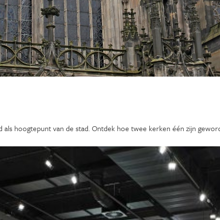
d als hoogtepunt van de stad. Ontdek hoe twee kerken één zijn geword