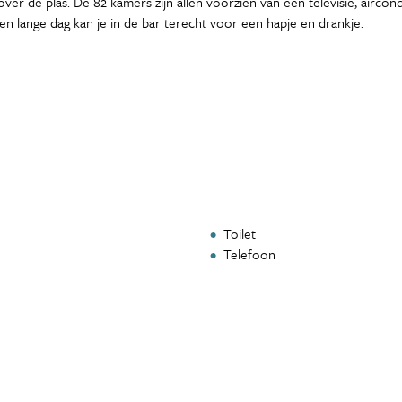
over de plas. De 82 kamers zijn allen voorzien van een televisie, airco
en lange dag kan je in de bar terecht voor een hapje en drankje.
Toilet
Telefoon