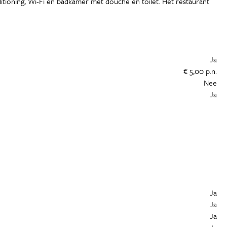
nditioning, Wi-Fi en badkamer met douche en toilet. Het restaurant
Ja
€ 5,00 p.n.
Nee
Ja
Ja
Ja
Ja