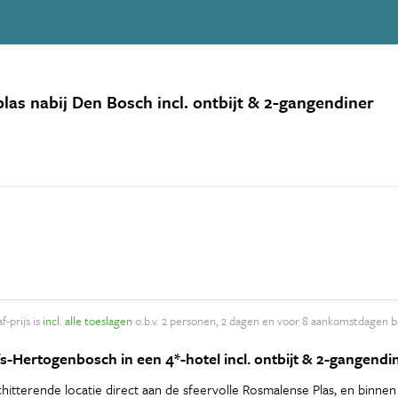
las nabij Den Bosch incl. ontbijt & 2-gangendiner
f-prijs is
incl. alle toeslagen
o.b.v. 2 personen, 2 dagen en voor 8 aankomstdagen b
's-Hertogenbosch in een 4*-hotel incl. ontbijt & 2-gangendi
itterende locatie direct aan de sfeervolle Rosmalense Plas, en binnen sl