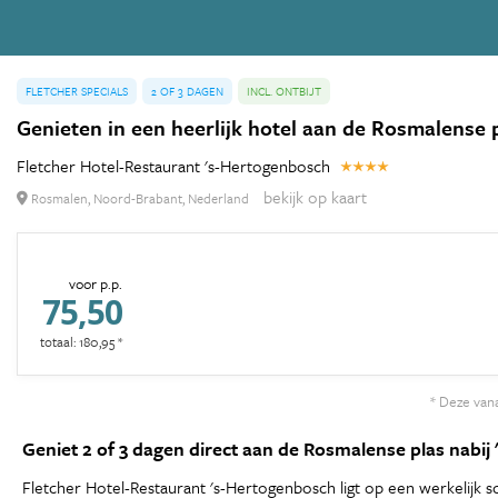
FLETCHER SPECIALS
2 OF 3 DAGEN
INCL. ONTBIJT
Genieten in een heerlijk hotel aan de Rosmalense p
Fletcher Hotel-Restaurant 's-Hertogenbosch
bekijk op kaart
Rosmalen, Noord-Brabant, Nederland
voor p.p.
75,50
totaal: 180,95 *
* Deze vana
Geniet 2 of 3 dagen direct aan de Rosmalense plas nabij 
Fletcher Hotel-Restaurant 's-Hertogenbosch ligt op een werkelijk sch