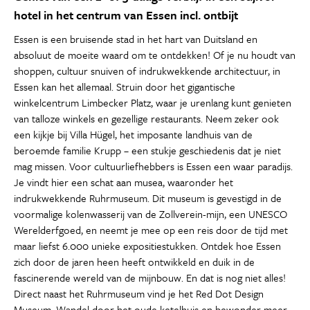
hotel in het centrum van Essen incl. ontbijt
Essen is een bruisende stad in het hart van Duitsland en
absoluut de moeite waard om te ontdekken! Of je nu houdt van
shoppen, cultuur snuiven of indrukwekkende architectuur, in
Essen kan het allemaal. Struin door het gigantische
winkelcentrum Limbecker Platz, waar je urenlang kunt genieten
van talloze winkels en gezellige restaurants. Neem zeker ook
een kijkje bij Villa Hügel, het imposante landhuis van de
beroemde familie Krupp – een stukje geschiedenis dat je niet
mag missen. Voor cultuurliefhebbers is Essen een waar paradijs.
Je vindt hier een schat aan musea, waaronder het
indrukwekkende Ruhrmuseum. Dit museum is gevestigd in de
voormalige kolenwasserij van de Zollverein-mijn, een UNESCO
Werelderfgoed, en neemt je mee op een reis door de tijd met
maar liefst 6.000 unieke expositiestukken. Ontdek hoe Essen
zich door de jaren heen heeft ontwikkeld en duik in de
fascinerende wereld van de mijnbouw. En dat is nog niet alles!
Direct naast het Ruhrmuseum vind je het Red Dot Design
Museum. Wandel door het oude ketelhuis en bewonder meer