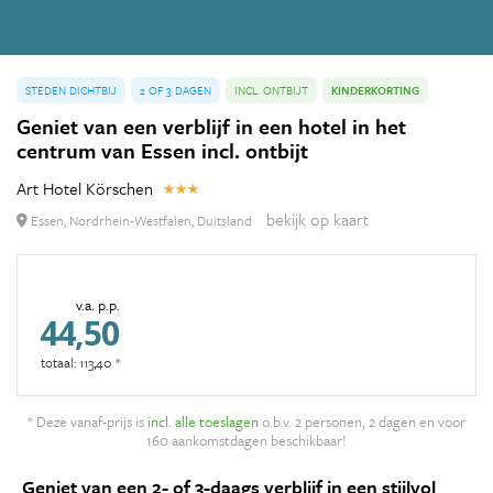
STEDEN DICHTBIJ
2 OF 3 DAGEN
INCL. ONTBIJT
KINDERKORTING
Geniet van een verblijf in een hotel in het
centrum van Essen incl. ontbijt
Art Hotel Körschen
bekijk op kaart
Essen, Nordrhein-Westfalen, Duitsland
v.a. p.p.
44,50
totaal: 113,40 *
* Deze vanaf-prijs is
incl. alle toeslagen
o.b.v. 2 personen, 2 dagen en voor
160 aankomstdagen beschikbaar!
Geniet van een 2- of 3-daags verblijf in een stijlvol