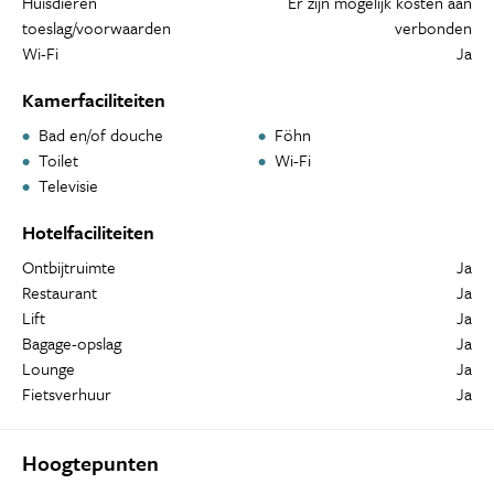
Huisdieren
Er zijn mogelijk kosten aan
toeslag/voorwaarden
verbonden
Wi-Fi
Ja
Kamerfaciliteiten
Bad en/of douche
Föhn
Toilet
Wi-Fi
Televisie
Hotelfaciliteiten
Ontbijtruimte
Ja
Restaurant
Ja
Lift
Ja
Bagage-opslag
Ja
Lounge
Ja
Fietsverhuur
Ja
Hoogtepunten