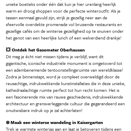
unieke boetieks onder één dak kun je hier urenlang heerlijk
warm en droog shoppen voor de perfecte winteroutfit. Als je
tassen eenmaal gevuld zijn, strijk je gezellig neer aan de
sfeervolle overdekte promenade vol bruisende restaurants en
gezellige cafés om de winterse gezelligheid op te snuiven onder
het genot van een heerlijke lunch of een welverdiend drankje!
💥 Ontdek het Gasometer Oberhausen
Dit mag je écht niet missen tijdens je verblijf, want dit
gigantische, iconische industriële monument is omgetoverd tot
een adembenemende tentoonstellingsruimte van wereldklasse!
Zodra je binnenstapt, word je compleet overweldigd door de
reusachtige, indrukwekkende kunstinstallaties die in deze unieke,
kathedraalachtige ruimte perfect tot hun recht komen. Het is
een fascinerende mix van rauwe geschiedenis, indrukwekkende
architectuur en grensverleggende cultuur die gegarandeerd een
onuitwisbare indruk op je zal achterlaten!
❄️ Maak een winterse wandeling in Kaisergarten
Trek je warmste winterjas aan en laat je betoveren tijdens een