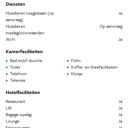
Diensten
Huisdieren toegestaan (op
Ja
aanvraag)
Huisdieren
Op aanvraag
toeslag/voorwaarden
Wi-Fi
Ja
Kamerfaciliteiten
Bad en/of douche
Föhn
Toilet
Koffie- en theefaciliteiten
Telefoon
Kluisje
Televisie
Hotelfaciliteiten
Restaurant
Ja
Lift
Ja
Bagage-opslag
Ja
Lounge
Ja
Fitnessruimte
Ja