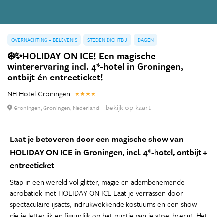
OVERNACHTING + BELEVENIS
STEDEN DICHTBIJ
DAGEN
❄️✨HOLIDAY ON ICE! Een magische
winterervaring incl. 4*-hotel in Groningen,
ontbijt én entreeticket!
NH Hotel Groningen
bekijk op kaart
Groningen, Groningen, Nederland
Laat je betoveren door een magische show van
HOLIDAY ON ICE in Groningen, incl. 4*-hotel, ontbijt +
entreeticket
Stap in een wereld vol glitter, magie en adembenemende
acrobatiek met HOLIDAY ON ICE Laat je verrassen door
spectaculaire ijsacts, indrukwekkende kostuums en een show
die je letterlijk en figuurlijk op het puntje van je stoel brengt. Het