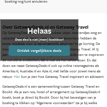
boeking nog kunt annuleren.
Over GetawayDeals.nl en Getaway Travel
Helaas
Op GetawayDeals.nl boek je de leukste uitjes, weekendjes weg en
vakanties voor de laagste prijs. Onze medewerkers hebben de
Deze deal is niet (meer) boekbaar!
beste reisdeals voor je samengesteld, altijd met hoge korting. De
moederorganisatie van GetawayDeals.nl is Getaway Travel. Al 15
Ontdek vergelijkbare deals
jaar is het de missie van Getaway Travel, om iedereen te inspireren
de wereld te ontdekken, dát is wat we het liefste doen. En dat
doen we naast GetawayDeals.nl ook op online reismagazines als
Amerika.nl, Australie.nl en Azie.nl, mét liefde voor zowel mens als
natuur.
Hier
kun je zien hoe Getaway Travel inspireert en adviseert.
GetawayDeals.nl is een samenwerking tussen Getaway Travel en
Bookit. Als je een reis, hotel of arrangement op GetawayDeals.nl
boekt, boek je direct bij Bookit. Door bij het bevestigen van je
boeking te klikken op "Algemene voorwaarden" zie je bij welke