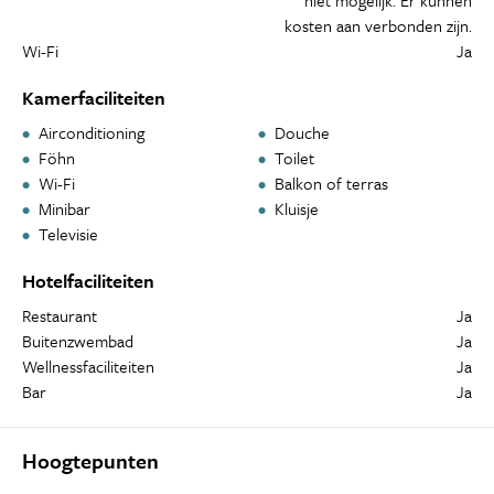
niet mogelijk. Er kunnen
kosten aan verbonden zijn.
Wi-Fi
Ja
Kamerfaciliteiten
Airconditioning
Douche
Föhn
Toilet
Wi-Fi
Balkon of terras
Minibar
Kluisje
Televisie
Hotelfaciliteiten
Restaurant
Ja
Buitenzwembad
Ja
Wellnessfaciliteiten
Ja
Bar
Ja
Hoogtepunten