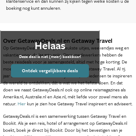
klantenservice en dan kunnen zij kijken tegen welke kosten u de
boeking nog kunt annuleren.
Over GetawayDeals.nl en Getaway Travel
Helaas
Op GetawayDeals.nl boek je de leukste uitjes, weekendjes weg en
vakanties voor de laagste prijs. Onze medewerkers hebben de
Deze deal is niet (meer) boekbaar!
beste reisdeals voor je samengesteld, altijd met hoge korting. De
moederorganisatie van GetawayDeals.nl is Getaway Travel. Al 15
Ontdek vergelijkbare deals
jaar is het de missie van Getaway Travel, om iedereen te inspireren
de wereld te ontdekken, dát is wat we het liefste doen. En dat
doen we naast GetawayDeals.nl ook op online reismagazines als
Amerika.nl, Australie.nl en Azie.nl, mét liefde voor zowel mens als
natuur.
Hier
kun je zien hoe Getaway Travel inspireert en adviseert.
GetawayDeals.nl is een samenwerking tussen Getaway Travel en
Bookit. Als je een reis, hotel of arrangement op GetawayDeals.nl
boekt, boek je direct bij Bookit. Door bij het bevestigen van je