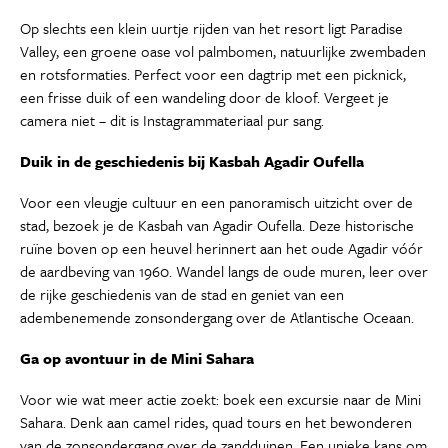
Op slechts een klein uurtje rijden van het resort ligt Paradise
Valley, een groene oase vol palmbomen, natuurlijke zwembaden
en rotsformaties. Perfect voor een dagtrip met een picknick,
een frisse duik of een wandeling door de kloof. Vergeet je
camera niet – dit is Instagrammateriaal pur sang.
Duik in de geschiedenis bij Kasbah Agadir Oufella
Voor een vleugje cultuur en een panoramisch uitzicht over de
stad, bezoek je de Kasbah van Agadir Oufella. Deze historische
ruïne boven op een heuvel herinnert aan het oude Agadir vóór
de aardbeving van 1960. Wandel langs de oude muren, leer over
de rijke geschiedenis van de stad en geniet van een
adembenemende zonsondergang over de Atlantische Oceaan.
Ga op avontuur in de Mini Sahara
Voor wie wat meer actie zoekt: boek een excursie naar de Mini
Sahara. Denk aan camel rides, quad tours en het bewonderen
van de zonsondergang over de zandduinen. Een unieke kans om