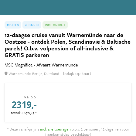
CRUISES
12 DAGEN
INCL. ONTBIJT
12-daagse cruise vanuit Warnemünde naar de
Oostzee - ontdek Polen, Scandinavië & Baltische
parels! O.b.v. volpension of all-inclusive &
GRATIS parkeren
MSC Magnifica - Afvaart Warnemunde
bekijk op kaart
Warnemunde, Berlijn, Duitsland
v.a. p.p.
2319,-
totaal: 4670,45 *
* Deze vanaf-prijs is
incl. alle toeslagen
o.b.v. 2 personen, 12 dagen en voor
1 aankomstdag beschikbaar!