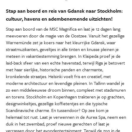
Stap aan boord en reis van Gdansk naar Stockholm:
cultuur, havens en adembenemende uitzichten!
Stap aan boord van de MSC Magnifica en laat je 12 dagen lang
meevoeren door de magie van de Oostzee. Vanuit het gezellige
Warnemünde zet je koers naar het kleurrijke Gdansk, waar
straatmuzikanten, geveltjes in alle tinten en knusse pleinen je
meteen in vakantiestemming brengen. In Klaipeda proef je de
laid-back sfeer van een echte havenstad, terwijl Riga je betovert
met haar sierlijke, historische panden en charmante,
kronkelende straatjes. Helsinki voelt fris en creatief, met
moderne architectuur en levendige pleinen. In Tallinn wandel je
zo een middeleeuwse droom binnen, compleet met stadsmuren
en torens. Stockholm en Kopenhagen trakteren je op grachten,
designwinkeltjes, gezellige koffietentjes en die typische
Scandinavische charme. En tussendoor? Op zee kom je
helemaal tot rust. Laat je verwennen in de Aurea Spa, neem een
duik in het zwembad, proef nieuwe gerechten of laat je
verrassen door het avondentertainment. Terwijl de zon in de