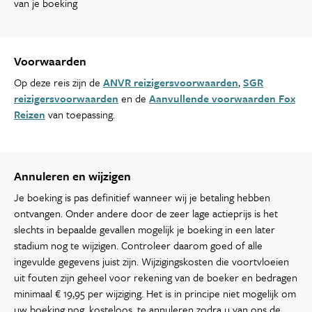
van je boeking
Voorwaarden
Op deze reis zijn de
ANVR reizigersvoorwaarden
,
SGR
reizigersvoorwaarden
en de
Aanvullende voorwaarden Fox
Reizen
van toepassing.
Annuleren en wijzigen
Je boeking is pas definitief wanneer wij je betaling hebben
ontvangen. Onder andere door de zeer lage actieprijs is het
slechts in bepaalde gevallen mogelijk je boeking in een later
stadium nog te wijzigen. Controleer daarom goed of alle
ingevulde gegevens juist zijn. Wijzigingskosten die voortvloeien
uit fouten zijn geheel voor rekening van de boeker en bedragen
minimaal € 19,95 per wijziging. Het is in principe niet mogelijk om
uw boeking nog, kosteloos, te annuleren zodra u van ons de