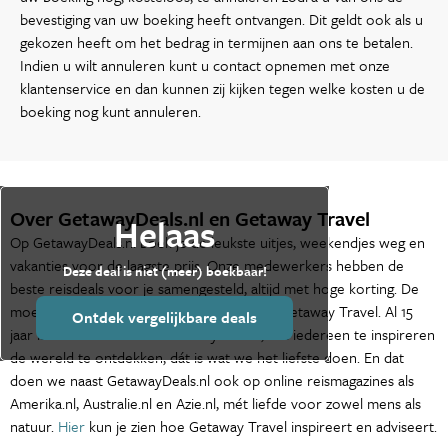
bevestiging van uw boeking heeft ontvangen. Dit geldt ook als u
gekozen heeft om het bedrag in termijnen aan ons te betalen.
Indien u wilt annuleren kunt u contact opnemen met onze
klantenservice en dan kunnen zij kijken tegen welke kosten u de
boeking nog kunt annuleren.
Over GetawayDeals.nl en Getaway Travel
Helaas
Op GetawayDeals.nl boek je de leukste uitjes, weekendjes weg en
vakanties voor de laagste prijs. Onze medewerkers hebben de
Deze deal is niet (meer) boekbaar!
beste reisdeals voor je samengesteld, altijd met hoge korting. De
moederorganisatie van GetawayDeals.nl is Getaway Travel. Al 15
Ontdek vergelijkbare deals
jaar is het de missie van Getaway Travel, om iedereen te inspireren
de wereld te ontdekken, dát is wat we het liefste doen. En dat
doen we naast GetawayDeals.nl ook op online reismagazines als
Amerika.nl, Australie.nl en Azie.nl, mét liefde voor zowel mens als
natuur.
Hier
kun je zien hoe Getaway Travel inspireert en adviseert.