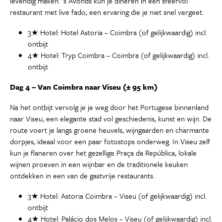
levendig maken. ’s Avonds kun je dineren in een sfeervol
restaurant met live fado, een ervaring die je niet snel vergeet.
3★ Hotel: Hotel Astoria – Coimbra (of gelijkwaardig) incl.
ontbijt
4★ Hotel: Tryp Coimbra – Coimbra (of gelijkwaardig) incl.
ontbijt
Dag 4 – Van Coimbra naar Viseu (± 95 km)
Na het ontbijt vervolg je je weg door het Portugese binnenland
naar Viseu, een elegante stad vol geschiedenis, kunst en wijn. De
route voert je langs groene heuvels, wijngaarden en charmante
dorpjes, ideaal voor een paar fotostops onderweg. In Viseu zelf
kun je flaneren over het gezellige Praça da República, lokale
wijnen proeven in een wijnbar en de traditionele keuken
ontdekken in een van de gastvrije restaurants.
3★ Hotel: Astoria Coimbra – Viseu (of gelijkwaardig) incl.
ontbijt
4★ Hotel: Palácio dos Melos – Viseu (of gelijkwaardig) incl.