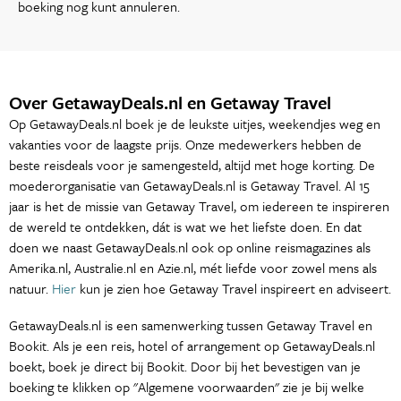
boeking nog kunt annuleren.
Over GetawayDeals.nl en Getaway Travel
Op GetawayDeals.nl boek je de leukste uitjes, weekendjes weg en
vakanties voor de laagste prijs. Onze medewerkers hebben de
beste reisdeals voor je samengesteld, altijd met hoge korting. De
moederorganisatie van GetawayDeals.nl is Getaway Travel. Al 15
jaar is het de missie van Getaway Travel, om iedereen te inspireren
de wereld te ontdekken, dát is wat we het liefste doen. En dat
doen we naast GetawayDeals.nl ook op online reismagazines als
Amerika.nl, Australie.nl en Azie.nl, mét liefde voor zowel mens als
natuur.
Hier
kun je zien hoe Getaway Travel inspireert en adviseert.
GetawayDeals.nl is een samenwerking tussen Getaway Travel en
Bookit. Als je een reis, hotel of arrangement op GetawayDeals.nl
boekt, boek je direct bij Bookit. Door bij het bevestigen van je
boeking te klikken op "Algemene voorwaarden" zie je bij welke