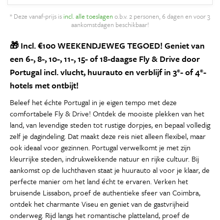
* Deze vanaf-prijs is
incl. alle toeslagen
o.b.v. 2 personen, 6 dagen en voor 3
aankomstdagen beschikbaar!
🎁 Incl. €100 WEEKENDJEWEG TEGOED! Geniet van
een 6-, 8-, 10-, 11-, 15- of 18-daagse Fly & Drive door
Portugal incl. vlucht, huurauto en verblijf in 3*- of 4*-
hotels met ontbijt!
Beleef het échte Portugal in je eigen tempo met deze
comfortabele Fly & Drive! Ontdek de mooiste plekken van het
land, van levendige steden tot rustige dorpjes, en bepaal volledig
zelf je dagindeling. Dat maakt deze reis niet alleen flexibel, maar
ook ideaal voor gezinnen. Portugal verwelkomt je met zijn
kleurrijke steden, indrukwekkende natuur en rijke cultuur. Bij
aankomst op de luchthaven staat je huurauto al voor je klaar, de
perfecte manier om het land écht te ervaren. Verken het
bruisende Lissabon, proef de authentieke sfeer van Coimbra,
ontdek het charmante Viseu en geniet van de gastvrijheid
onderweg. Rijd langs het romantische platteland, proef de