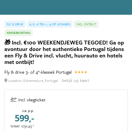
FLY & DRIVE
6, 8, 10 T/M 11, 15 OF 18 DAGEN
INCL. ONTBIJT
KINDERKORTING
🎁 Incl. €100 WEEKENDJEWEG TEGOED! Ga op
avontuur door het authentieke Portugal tijdens
een Fly & Drive incl. vlucht, huurauto en hotels
met ontbijt!
Fly & drive 3- of 4*-klassiek Portugal
bekijk op kaart
Lissabon, Estremadura, Portugal
Incl. vliegticket
v.a. p.p.
599,-
totaal: 1230,45 *