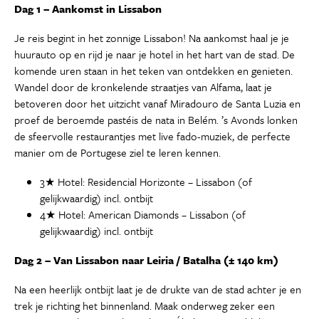
Dag 1 – Aankomst in Lissabon
Je reis begint in het zonnige Lissabon! Na aankomst haal je je
huurauto op en rijd je naar je hotel in het hart van de stad. De
komende uren staan in het teken van ontdekken en genieten.
Wandel door de kronkelende straatjes van Alfama, laat je
betoveren door het uitzicht vanaf Miradouro de Santa Luzia en
proef de beroemde pastéis de nata in Belém. ’s Avonds lonken
de sfeervolle restaurantjes met live fado-muziek, de perfecte
manier om de Portugese ziel te leren kennen.
3★ Hotel: Residencial Horizonte – Lissabon (of
gelijkwaardig) incl. ontbijt
4★ Hotel: American Diamonds – Lissabon (of
gelijkwaardig) incl. ontbijt
Dag 2 – Van Lissabon naar Leiria / Batalha (± 140 km)
Na een heerlijk ontbijt laat je de drukte van de stad achter je en
trek je richting het binnenland. Maak onderweg zeker een