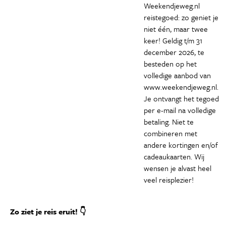
Weekendjeweg.nl
reistegoed: zo geniet je
niet één, maar twee
keer! Geldig t/m 31
december 2026, te
besteden op het
volledige aanbod van
www.weekendjeweg.nl.
Je ontvangt het tegoed
per e-mail na volledige
betaling. Niet te
combineren met
andere kortingen en/of
cadeaukaarten. Wij
wensen je alvast heel
veel reisplezier!
Zo ziet je reis eruit! 👇