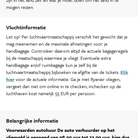
zijn in het land zelf en wat je moet doen om het land in te
mogen reizen.
Vluchtinformatie
Let op! Per luchtvaartmaatschappij verschilt het gewicht dat je
mag meenemen en de maximale afmetingen voor je
handbagage. Controleer daarom altijd de actuele bagageregels
bij de maatschappij waarmee je vliegt. Eventuele extra
handbagage en/of ruimbagage kun je zelf bij de
luchtvaartmaatschappij bijboeken na afgifte van de tickets.
Klik
hier
voor de actuele informatie. Ga je met Ryanair vliegen,
vergeet dan niet om online in te checken, inchecken op de
luchthaven kost namelijk 55 EUR per persoon.
Belangrijke informatie
Voorwaarden autohuur
De auto verhuurder op het
vliegveld is geopend van 08.00 uur tot 22.00 uur, kies dus