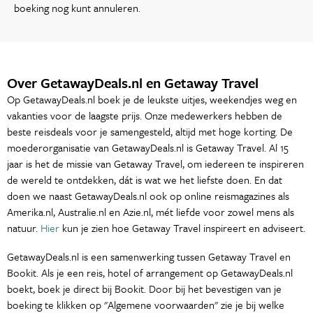
boeking nog kunt annuleren.
Over GetawayDeals.nl en Getaway Travel
Op GetawayDeals.nl boek je de leukste uitjes, weekendjes weg en
vakanties voor de laagste prijs. Onze medewerkers hebben de
beste reisdeals voor je samengesteld, altijd met hoge korting. De
moederorganisatie van GetawayDeals.nl is Getaway Travel. Al 15
jaar is het de missie van Getaway Travel, om iedereen te inspireren
de wereld te ontdekken, dát is wat we het liefste doen. En dat
doen we naast GetawayDeals.nl ook op online reismagazines als
Amerika.nl, Australie.nl en Azie.nl, mét liefde voor zowel mens als
natuur.
Hier
kun je zien hoe Getaway Travel inspireert en adviseert.
GetawayDeals.nl is een samenwerking tussen Getaway Travel en
Bookit. Als je een reis, hotel of arrangement op GetawayDeals.nl
boekt, boek je direct bij Bookit. Door bij het bevestigen van je
boeking te klikken op "Algemene voorwaarden" zie je bij welke