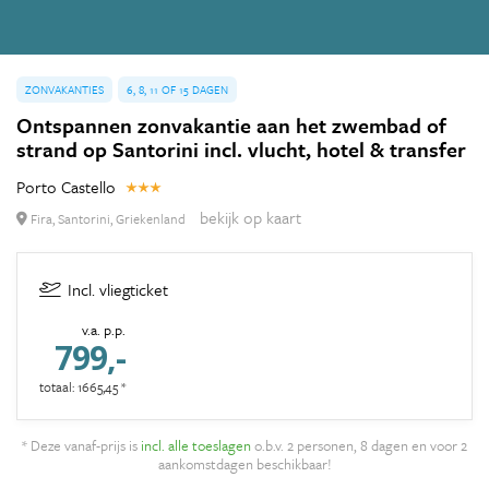
ZONVAKANTIES
6, 8, 11 OF 15 DAGEN
Ontspannen zonvakantie aan het zwembad of
strand op Santorini incl. vlucht, hotel & transfer
Porto Castello
bekijk op kaart
Fira, Santorini, Griekenland
Incl. vliegticket
v.a. p.p.
799,-
totaal: 1665,45 *
* Deze vanaf-prijs is
incl. alle toeslagen
o.b.v. 2 personen, 8 dagen en voor 2
aankomstdagen beschikbaar!